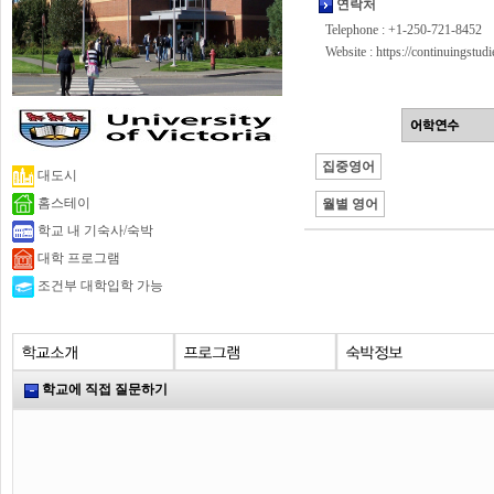
연락처
Telephone : +1-250-721-8452
Website :
https://continuingstudi
집중영어
대도시
홈스테이
월별 영어
학교 내 기숙사/숙박
대학 프로그램
조건부 대학입학 가능
학교에 직접 질문하기