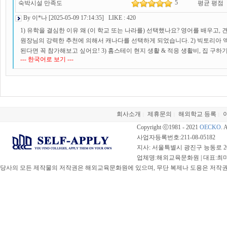
5
숙박시설 만족도
평균 평점
By 이*나 [2025-05-09 17:14:35] LIKE : 420
1) 유학을 결심한 이유 왜 (이 학교 또는 나라를) 선택했나요? 영어를 배우고
원장님의 강력한 추천에 의해서 캐나다를 선택하게 되었습니다. 2) 빅토리아 
된다면 꼭 참가해보고 싶어요! 3) 홈스테이 현지 생활 & 적응 생활비, 집 구하
--- 한국어로 보기 ---
이나 이곳에 유학을 오기 위해 준비하는 다른 분들을 위해 조언 한 마디 해주세
가는걸 추천합니다. atm기는 모든 돈을 20달러 지폐로 주기도 하고 수수료도
천드려요! 그리고 다운타운의 Bay Center과 Dollarama도 너무 추천해요! Do
한 간식도 사먹을 수 있어요! Bay Center의 3층에 있는 옷가게가 있는데, 가
자주 애용하고 있어요! 한국보다는 비싸긴 하지만 캐나다 물가 생각하면 굉장히 
해외교육문화원을 통해 준비하면서 가장 도움이 되었던 점은 무엇인가요? 또
회사소개
제휴문의
해외학교 등록
|
|
|
자서 미국 어학연수를 준비하다 실패하고, 마지막 희망으로 찾아온 곳이 여기였어
Copyright ⓒ1981 - 2021
OECKO
. 
잡한 절차를 밟아야한다는 것이 막막했었는데 여기는 제가 찾아보거나 혼자서 
사업자등록번호:211-08-05182
제가 꼭 가야하는 것들만 갔다왔고, 그 외의 나머지는 원장님께서 다 처리해주
지사: 서울특별시 광진구 능동로 20
두려움이 있어서 이것 저것 많이 여쭤봤었는데도 하나부터 열까지 다 친절하게
업체명:해외교육문화원 | 대표:최미선 |
차근차근 설명해주셔서 너무 감사했어요. 1년의 캐나다 어학연수가 끝난 이후
당사의 모든 제작물의 저작권은 해외교육문화원에 있으며, 무단 복제나 도용은 저작권법(
해외교육문화원을 선택할 예정이에요!! 정말 모든 부분에서 많은 도움을 주셔