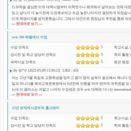
1) 유학을 결심한 이유 대학시절부터 어학연수나 해외에서 살아보는 것에 대한
잊고 살다가 더 늦기전에 도전해보려고 조금 늦은나이지만 결정하게 되었습니다.
미국 학생비자를 받지못햇습니다. 그래서 대안으로 원장님의 추천을 통해 빅
--- 한국어로 보기 ---
적한 도시보다는 조용하고 평화로운 곳을 선호하기 때문에 빅토리아 도시 자체가
학업 경험 ?학교 생활과 수업 방식은 어땠나요? 사실 .. 수업 방식이 처음에는
지만 저희반의 경우 선생님이 무언가를 가르치는 시간은 적고, 학생들끼리 discussi
uvic 500 레벨에서 수업
봤자 자기 소개나 일상토크가 대부분이었어요 근데 부족한 영어를 쓰는 학생
5
수업 만족도
학교시설,
영어공부가 되는 효과는 그 당시에는 거의 없었던거 같습니다. .. ^^ 그래도
했다가 집에와서 표현들을 찾아서 익히고 공부해서 다음번엔 그 말을 할 수 
5
강사진 및 학교 담당자 만족도
학외 활동
니다. 수업 분위기는 늘 좋고 금요일마다 재미있는 액티비티가 있는것도 재미있습
5
숙박시설 만족도
평균 평점
g skills, pronunciation skills 등 추가 클래스들이 개설되어 있어 공부
By 정*수 [2025-05-09 13:39:12] LIKE : 418
니다. 3) 홈스테이 현지 생활 & 적응 홈스테이 아주머니께서 20년정도 홈스
말도 또박또박 해주시고 또 아주 친절하셔서 빅토리아 생활에 적응하는 데 도움
저는 25년 9월 독일로 교환학생을 앞두고 좀더 영어 실력이 필요해서 캐나다
리고 와도 된다고 하셔서 친구들을 데리고 와서 김치찌개도 먹고 삼겹살도 먹고
일과 캐나다를 해외교육문화원에서 6년전에 진행을 하여 편하게 유학원을 믿고 
리아는 날씨가 너무 좋고, 어딜 가나 풍경이 너무 예뻐서 매일매일 만보이상 걷
는데 이 클라스는 저말고 나머지 수강생은 모두 uvic 대학에 다니는 internat
--- 한국어로 보기 ---
이라면 빅토리아대학교 어학연수 너무 만족하실 것 같아요! 4) 해외교육문화
는 대학교 1학년 애들이 듣는 수업이었어요.그래서 매일 에세이쓰고(600단어 
도움이 되었던 점은 무엇인가요? 저의 경우 좋은 대학교의 어학당을 추천해주
와서 수업을 합니다 600 만큼 500은 아카데믹이 없더라구요 근데 전 만족합니
해외교육문화원 원장님의 도움이 없었으면 선택이 어려웠을 것 같습니다. 저의
정 이런거 위주고 600에세이는 진짜 주제 주고 서론본론결론 나누고 그런거였
25년 유빅에서공부와 홈스테이
같아 감사드립니다!
친절하시고 집도 좋고 학교에서 가까워요. 저는 아주 만족합니다
5
수업 만족도
학교시설,
5
강사진 및 학교 담당자 만족도
학외 활동