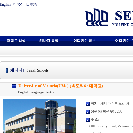
English
|
한국어
|
日本語
어학교 검색
캐나다 특징
어학연수 정보
어학연수 
[캐나다]
Search Schools
University of Victoria(UVic) (빅토리아 대학교)
English Language Centre
위치
: 캐나다 > 빅토리아
정원(재학생수)
: 200
주 소
3800 Finnerty Road, Victoria,