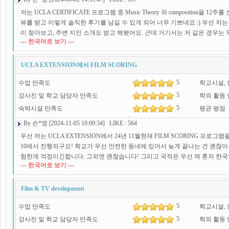
저는 UCLA CERTIFICATE 프로그램 중 Music Theory 와 composition을
뷰를 받고 이렇게 솔직한 후기를 남길 수 있게 되어 너무 기쁘네요 :) 우선 
이 찾아보고, 주변 지인 소개도 받고 해봤어요. 근데 거기서는 저 같은 경우
--- 한국어로 보기 ---
시거나, 안될 수도 있다는 얘기를 너무 강하게 얘기를 들었었어요. 그러다 여
교에 전문으로 하시는 분 같으셔서 최미선 원장님께 바로 연락드렸습니다.근데 
는 여기 바로 하게 되었습니다.두서가 길었는데, 정말 비자 준비 하는동안 너무
UCLA EXTENSION에서 FILM SCORING
는동안 이렇게 수월하게 잘 진행될 수가 있나하면서 했던 것 같아요. DS160
5
수업 만족도
학교시설,
너무 꼼꼼하게 봐주셨어요. 아! 그리고 오랜 경력과 전문적으로 있으신게 많이
쥐어짜는게 아니라 솔직하게 할 수 있도록 도와주셨고, 그 덕에 저는 인터뷰때
5
강사진 및 학교 담당자 만족도
학외 활동
엄청 열심히 인터뷰 연습 말하기 연습도 했구요.끝나고 원장님께 말씀드리니
5
숙박시설 만족도
평균 평점
진심으로 감사드리고, 앞으로 하시는 모든 것이 다 잘되길 바라겠습니다. 감사
By 손*영 [2024-11-05 10:09:34] LIKE : 564
우선 저는 UCLA EXTENSION에서 24년 11월현재 FILM SCORING 프로
10에서 진행되구요! 학교가 우선 안전한 동네에 있어서 늦게 끝나는 건 괜찮아요
험한게 걱정이긴합니다. 그외엔 괜찮습니다! 그리고 국적은 우선 제 혼자 한국
--- 한국어로 보기 ---
일 비율이 많은 것 같아요. 수업인원은 수업마다 다른데 적은 인원은 8명이고 
있는데, 녹음하는게 학교에서 녹음장비가 다 잇어서 해주는 줄 알았는데, 제
좋겠습니다! 저는 몰랐었기때문에, 급하게 친구꺼 빌려서 겨우 녹음했었어요.
Film & TV development
다를 것 같긴한데, 저는 쉬운 수업도 있었고, 도움이 되는 수업도 있었습니다!
5
수업 만족도
학교시설,
도움이 안되겠지만, 퀄리티를 신경쓰다보면 실력이 느는 것 같습니다. 또 학교
그것도 너무 좋은 것 같고 무엇보다도 학교 캠퍼스가 너무 예뻐서 도서관 갈때마
5
강사진 및 학교 담당자 만족도
학외 활동
OPT나 APPLY를 Master로 다시 할 것 같습니다! ㅎㅎ 감사합니다:)