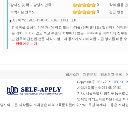
은 행사를 다 참여할 수 있었거든요. 그리고 UCLA 필름 스쿨 쪽 이벤트에 
발표 참여(10%)로 성적을 매기십니다. 전반적인 내용은 저널리즘이며, "언론
5
강사진 및 학교 담당자 만족도
학외 활동 
함께 감상하는 기회도 정말 좋았습니다. 무엇보다 제일 좋았던 건, 교수님들
주의하며 사람들에게 보도할 것인가"와 같은 윤리적 담론까지 깊이 있게 다룹
5
숙박시설 만족도
평균 평점
셨다는 겁니다. 예를 들어 “요즘 할리우드에서 이런 식의 촬영 기법이 부상 
개방적입니다. 교수님이 정해두신 커리큘럼을 따라가지만 끊임없이 학생들에게
By 박*영 [2025-11-03 11:56:02] LIKE : 231
한다” 같은, 책에선 절대 접할 수 없는 실제 현장의 이야기를 수업 시간에 들을
다양한 사례에 대해 진지하게 고민해볼 수 있었습니다. 시험 내용은 매주 공부
긴장도 했어요. 스크립트나 스토리보드를 영어로 써야 하는 건 익숙지 않았지
나를 선택해서 본인의 주장과 근거를 서술하는 스몰 에세이 형식입니다. 금요일
1) 유학을 결심한 이유 왜 (이 학교 또는 나라를) 선택했나요? 일반적인 어학
화가 강해서, 영어 때문에 힘들어하는 사람 있으면 다들 자연스럽게 도와줬기에
이 UCLA Online에 접속해서 응시하는 형식입니다. 저는 교재를 구매한 뒤 
는 기회(OPT)가 있고 최고 수준의 학부에서 받은 Certificate을 이력서에 
키울 수 있었습니다. 제가 생각하기에, 영상이나 영화 관련 일을 꿈꾸는 분들께는 U
위해 Otter라는 학습 어플을 다운로드하였고, 이를 챗 GPT와 함께 사용하여 효
닌 업무와 관련된 전문 지식도 얻으며 동시에 아카데믹한 고급 영어를 배울 수
생각합니다. 학위 과정보다 짧고 실무 중심이라 빠른 기간 안에 배움+경험+네
--- 한국어로 보기 ---
난이도인 3~4학년 수준의 심화 전공이라 초반에는 다소 어려움이 있었으나 이
수 있다는 점에서 짧은 기간에 많은 것을 얻을 수 있을 거라 생각했습니다. 특히 제가 
말 “LA에서 영상 공부하고 싶은데, 긴 학위 과정은 조금 부담스러운데…” 하
0/4.0으로 최상위 GPA인 A를 받으며 유종의 미를 거두었습니다. 3) 현지 생활
직 종사자들이 사용하는 언어와, 감각을 몸으로 체화할 수 있다는 것 현지 
습니다. ________________________________________ 3) 현지 생활 & 
엇보다 7월에도 기온이 30도를 넘지 않을 만큼 날씨가 너무 좋고 습하지도 않습
이고 흡수하는지 가까이서 보고 알고 싶었기에 미국, 그리고 UCLA EXTENSIO
n 수업 듣는 곳은 ucla 본캠퍼스보다 더 도심에 가까이 있어서 거주한 집에서 
동안 우산을 단 한 번도 사용하지 않았을 정도입니다. 저녁에는 오히려 쌀쌀한
금까지 목격한 한국에서 온 한국인은 저밖에 없었어요. 다른 과정에는 있다고 
습니다. 또한 본캠까지도 걸어서 가도 되고 버스도 무료로 갈 수 있기에 꼭 차
겨오시는 것을 추천드립니다. 저는 주로 상징적인 로이스 본관에서 사진을 찍거
프랑스 학교와 연계되어 있는 터라 프랑스 친구들이 많고, 독일, 브라질, 모리
westwood는 다른 지역보다 안전하기에 걸어서 귀가하여도 문제 없었습니다.
좋아했습니다. 다만 여름 특성상 햇빛이 강하고 강의실까지의 거리도 있어서(도보 2
듣는 수업 특성상 (film/entertainment) 필름 관련된 업무를 하고 싶어하
회사소개
제휴문의
해외학교 등록
|
|
|
한인타운, 리틀도쿄, 차이나타운 등 여러 문화권들이 모여 있어 새로운 음식과 
애용했습니다. 집은 따로 구하지 않고 기숙사를 신청했습니다. 미국 물가는 정말 높은
들, 미디어 업계의 임원급인 분들도 볼 수 있었어요. 수업은 주로 7~10시 사이
Copyright ⓒ1981 - 2021
OECKO
. 
xtension 학생들은 보통 비교적 짧은 기간 동안 미국에 머무르는 경우가 많으
eek 구성의 밀키트 쿠폰도 신청할 수 있어서 무조건 기숙사에 지내는 것이 
요 (온라인 1과목 포함) UCLA 본교 수업도 추가로 들을 수 있다는게 장점이라
사업자등록번호:211-08-05182
는 것입니다. 예를 들어, 학교 내외부에서 열어주는 세미나, 워크숍, 네트워킹
뷔페로 나오는데 정말 맛있습니다. 과장 안 하고 한국의 평균적인 양식당보다 여
빅스튜디오의 임원, 프로듀서, 작가, 변호사들을 초청하는 게스트 스피커 세션이
지사: 서울특별시 광진구 능동로 20
인맥을 얻을 수 있으며 동아리가 잘 되어 있어서 동아리 가입도 추천합니다. 또한 집은 
음식은 미국 전역에서도 가장 맛있는 학식 중 하나라고 하니 웬만하면 기숙사
는 분들의 강의를 직접 이야기를 주고 받으면서 들을 수 있는 기회라 무척 즐거웠
업체명:해외교육문화원 | 대표:최미선 |
서 룸쉐어를 많이 구하기 때문에 사전에 연락해서 구하고 가면 좋겠습니다. ___________
공학 수업을 듣는 중국인 학생이었는데 금방 친해져서 3주 동안 서로에게 큰
숙사 지원이 안되는 프로그램이기 때문에 아웃캠퍼스 하우징 서칭이 필수인데요. 
당사의 모든 제작물의 저작권은 해외교육문화원에 있으며, 무단 복제나 도용은 저작권법(
교육문화원 이용 경험 제가 해외교육문화원을 통해 준비하기로 한 이유는, UCLA E
고 있습니다. 수업이 없을 때는 LA의 관광지를 돌아다니기도 했습니다. 전 차량은 
교와 가깝고 일본 분들이 많이 거주하시는 쏘텔 등에도 거주 가능하지만 차가 
활 정보 등 ‘실질적으로 필요한 모든 것’을 안내해주는 유일한 곳이기 때문입니
학생 대중교통 카드를 따로 구매했습니다. $30만 지불하면 LA에 있는 대부분의
끝나기 때문에 도보로 다닐 수 있는 웨스트우드에서 집을 알아봤구요. 페이스북 uc
국 학생비자(F-1) 발급 절차에 대한 이해부터, 현지에서 어떤 보험을 들어야 
6~9/14). 다만 LA는 대중교통의 배차 간격이 크고 서울처럼 촘촘하지 않기 
라디오 코리아나 미준모 등에서 한인 룸메이트나 서브리스를 구하는 방법도 있
분까지 상담해 주신 점이 정말 큰 도움이 됐습니다. 특히 UCLA Extension
시 이후로는 치안이 위험하고, 유명한 관광지가 뉴욕처럼 몰려있는 것이 아니라
니지먼트와 다이렉트로 거래하는 방법을 선택했어요. 1인실의 경우 평균 2000~