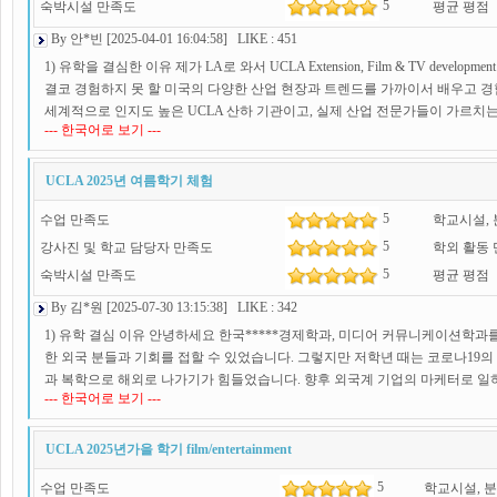
5
숙박시설 만족도
평균 평점
By 안*빈 [2025-04-01 16:04:58] LIKE : 451
1) 유학을 결심한 이유 제가 LA로 와서 UCLA Extension, Film & TV deve
결코 경험하지 못 할 미국의 다양한 산업 현장과 트렌드를 가까이서 배우고 경험해보
세계적으로 인지도 높은 UCLA 산하 기관이고, 실제 산업 전문가들이 가르치
--- 한국어로 보기 ---
습니다. 게다가 LA는 문화·엔터테인먼트·테크 등 여러 분야가 결합된 도시여
다. 단순히 해외에서 공부한다는 목표를 넘어서, 현지 네트워크를 형성하고 실
게 됐습니다. 또한, Extension 과정을 통해 얻을 수 있는 ‘단기간 집중 교육
UCLA 2025년 여름학기 체험
간이 짧아, 비용이나 시간을 조금 더 효율적으로 사용할 수 있다는 장점이 있었어요.
5
수업 만족도
학교시설,
과 똑같이 동아리도 들어가고 대학생활을 한다는 점이 너무 좋았습니다. _____________
학업 경험 UCLA Extension에서 여러 가지 과목이 운영되지만, 저는 영상(필
5
강사진 및 학교 담당자 만족도
학외 활동
바로 옆이니까 뭔가 색다른 기회를 얻을 수 있지 않을까?” 하는 기대감이 있었
5
숙박시설 만족도
평균 평점
인 감독님이나 프로듀서분들이 직접 수업을 진행해주셔서 실무 감각을 제대로 
By 김*원 [2025-07-30 13:15:38] LIKE : 342
늘은 짧은 영상 기획안을 써보자”라든지, “주말에는 실제로 영상을 촬영해서 
수 있는 과제들을 내주시더라고요. 그러다 보니 저도 자연스럽게 카메라 워크나 
1) 유학 결심 이유 안녕하세요 한국*****경제학과, 미디어 커뮤니케이션학과를
로 익힐 수 있었습니다. 실습이 많았던 덕분에, 내가 정말 엘에이에서 영상공
한 외국 분들과 기회를 접할 수 있었습니다. 그렇지만 저학년 때는 코로나19의
실제로 다양한 국적의 친구들과 영상을 만들다 보니 정말 꿈같은 3개월이었습니다. U
과 복학으로 해외로 나가기가 힘들었습니다. 향후 외국계 기업의 마케터로 일하
--- 한국어로 보기 ---
젝트가 많다는 건데, 영상 수업은 그야말로 협업이 필수잖아요. 각자 맡은 역할(감
해외 계절학기를 통해 영어 실력을 기르고 제 커리어를 더욱 탐색해보고 싶었습
영화를 찍기도 했는데, 그 과정에서 만난 친구들이 지금도 제게는 소중한 네트
얻을 수 있는 영어권 국가 미국의 명문대를 알아보았으며, 그 중 등록금이 상대
중국 등)에서 영상 일을 좀 해본 사람도 있었고, 완전 초보지만 창의적인 아
름학기를 선택하게 되었습니다. 특히 미디어, 마케팅 분야에서 UCLA의 교육
UCLA 2025년가을 학기 film/entertainment
달라서 협업할 때 시너지가 더욱 컸던 것 같습니다. 또, UCLA Extension 학
2) 학교 및 학업 경험 제가 들은 강의는 Communication 학부의 "Ethical and Policy Issue
5
수업 만족도
는 게 엄청난 장점이었어요. 도서관에서 영상 관련 자료를 찾을 수도 있었고, 
학교시설, 
실제 LA 타임즈에서 20년 넘게 근무하신 저널리스트 출신의 J.뉴튼 교수님이 진행하시