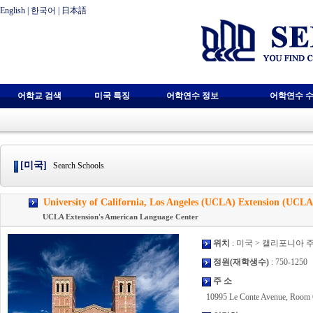
English
|
한국어
|
日本語
어학교 검색
미국 특징
어학연수 정보
어학연수 수
[미국]
Search Schools
University of California, Los Angeles (UCLA) Extension (UCLA 
UCLA Extension's American Language Center
위치
: 미국 > 캘리포니아 
정원(재학생수)
: 750-1250
주 소
10995 Le Conte Avenue, Room 6