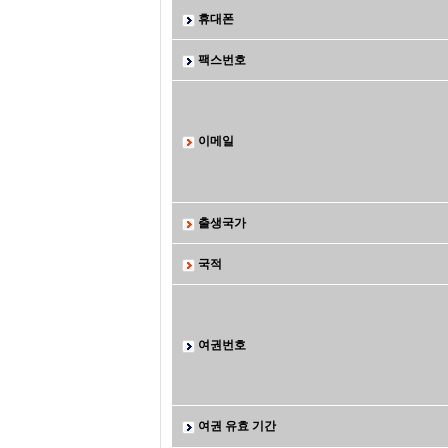
휴대폰
팩스번호
이메일
출생국가
국적
여권번호
여권 유효 기간