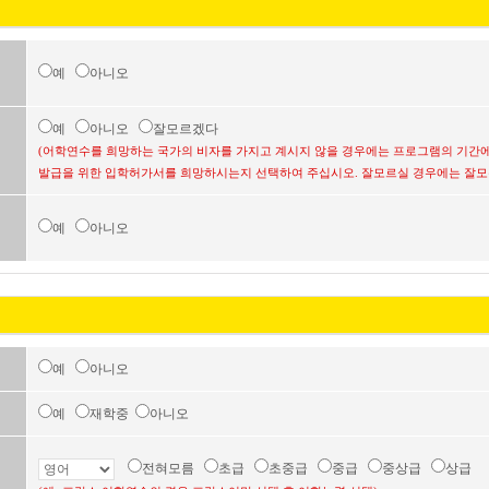
예
아니오
예
아니오
잘모르겠다
(어학연수를 희망하는 국가의 비자를 가지고 계시지 않을 경우에는 프로그램의 기간에
발급을 위한 입학허가서를 희망하시는지 선택하여 주십시오. 잘모르실 경우에는 잘모
예
아니오
예
아니오
예
재학중
아니오
전혀모름
초급
초중급
중급
중상급
상급