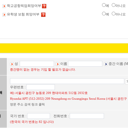
학교공항픽업희망여부
예
아니오
유학생 보험 희망여부
예
아니오
성
이름
중간 이름 (Mi
중간명이 없는 경우는 기입 할 필요가 없습니다.
우편번호 :
해
예) 서울시 광진구 능동로 209 현대아파트 512동 2032호
Hyundai APT (512-2032) 209 Neungdong-ro Gwangjingu Seoul Korea (서울시
영문 주소 검색 링크 클릭
에
국가 번호 :
전화번호 :
(한국의 국가 번호는 82 입니다)