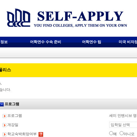
 정보
어학연수 수속 준비
어학연수 팁
미국 비자
폴리스
.
습니다.
프로그램
프로그램
세미 인텐시브 
개강일
학교숙박희망여부
예
아니오