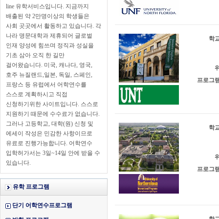
line 유학서비스입니다. 지금까지
배출된 약 2만명이상의 학생들은
사회 곳곳에서 활동하고 있습니다. 각
나라 명문대학과 제휴되어 글로벌
학교
인재 양성에 힘쓰며 정직과 성실을
기초 삼아 오직 한 길만
걸어왔습니다. 미국, 캐나다, 영국,
위
호주 뉴질랜드,일본, 독일, 스페인,
프로그램
프랑스 등 유럽에서 어학연수를
스스로 계획하시고 직접
신청하기위한 사이트입니다. 스스로
지원하기 때문에 수수료가 없습니다.
그러나 고등학교, 대학(원) 신청 및
학교
에세이 작성은 민감한 사항이므로
유료로 진행가능합니다. 어학연수
입학허가서는 3일~14일 안에 받을 수
위
있습니다.
프로그램
유학 프로그램
단기 어학연수프로그램