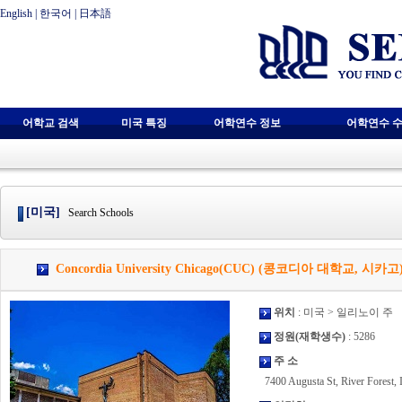
English
|
한국어
|
日本語
어학교 검색
미국 특징
어학연수 정보
어학연수 수
[미국]
Search Schools
Concordia University Chicago(CUC) (콩코디아 대학교, 시카고
위치
: 미국 > 일리노이 주
정원(재학생수)
: 5286
주 소
7400 Augusta St, River Forest,