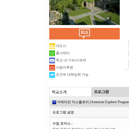
대도시
홈스테이
학교 내 기숙사/숙박
사립어학원
조건부 대학입학 가능
아메리칸 익스플로러 (American Explorer Program
프로그램 설명
수업 포커스 :