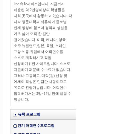
line 유학서비스입니다. 지금까지
배출된 약 2만명이상의 학생들은
사회 곳곳에서 활동하고 있습니다. 각
나라 명문대학과 제휴되어 글로벌
인재 양성에 힘쓰며 정직과 성실을
기초 삼아 오직 한 길만
걸어왔습니다. 미국, 캐나다, 영국,
호주 뉴질랜드,일본, 독일, 스페인,
프랑스 등 유럽에서 어학연수를
스스로 계획하시고 직접
신청하기위한 사이트입니다. 스스로
지원하기 때문에 수수료가 없습니다.
그러나 고등학교, 대학(원) 신청 및
에세이 작성은 민감한 사항이므로
유료로 진행가능합니다. 어학연수
입학허가서는 3일~14일 안에 받을 수
있습니다.
유학 프로그램
단기 어학연수프로그램