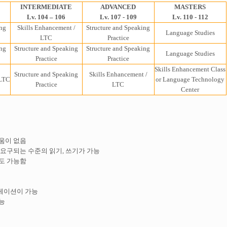
INTERMEDIATE
ADVANCED
MASTERS
Lv. 104 – 106
Lv. 107 - 109
Lv. 110 - 112
ing
Skills Enhancement /
Structure and Speaking
Language Studies
LTC
Practice
ing
Structure and Speaking
Structure and Speaking
Language Studies
Practice
Practice
Skills Enhancement Class
Structure and Speaking
Skills Enhancement /
 LTC
or Language Technology
Practice
LTC
Center
려움이 없음
위해 요구되는 수준의 읽기, 쓰기가 가능
정도 가능함
뮤니케이션이 가능
가능