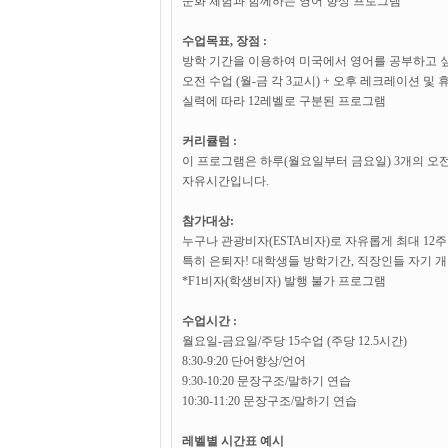
문화 체험과 함께하는 영어 향상 프로그램
수업목표, 장점 :
방학 기간을 이용하여 미국에서 영어를 공부하고 
오전 수업 (월-금 각 3교시) + 오후 레크레이션 및
실력에 따라 12레벨로 구분된 프로그램
커리큘럼 :
이 프로그램은 하루(월요일부터 금요일) 3개의 오전
자유시간입니다.
참가대상:
누구나 관광비자(ESTA비자)로 자유롭게 최대 12주
특히 은퇴자! 대학생들 방학기간, 직장인들 자기 
*F1비자(학생비자) 발행 불가 프로그램
수업시간 :
월요일-금요일/주당 15수업 (주당 12.5시간)
8:30-9:20 단어향상/언어
9:30-10:20 문장구조/말하기 연습
10:30-11:20 문장구조/말하기 연습
레벨별 시간표 예시