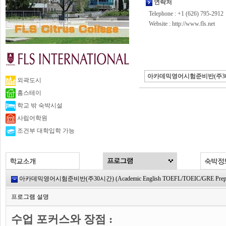
연락처
Telephone : +1 (626) 795-2912
Website :
http://www.fls.net
아카데믹영어시험준비반(주3
외곽도시
홈스테이
학교 밖 숙박시설
사립어학원
조건부 대학입학 가능
아카데믹영어시험준비반(주30시간) (Academic English TOEFL/TOEIC/GRE Preparatio
프로그램 설명
수업 포커스와
장점 :