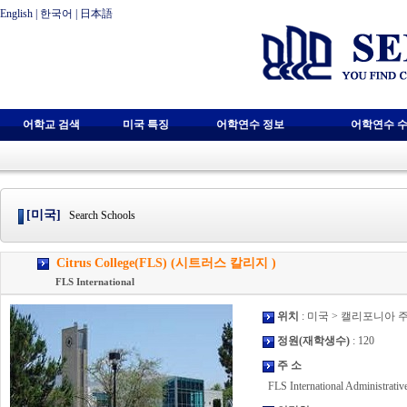
English
|
한국어
|
日本語
어학교 검색
미국 특징
어학연수 정보
어학연수 수
[미국]
Search Schools
Citrus College(FLS) (시트러스 칼리지 )
FLS International
위치
: 미국 > 캘리포니아 
정원(재학생수)
: 120
주 소
FLS International Administrativ