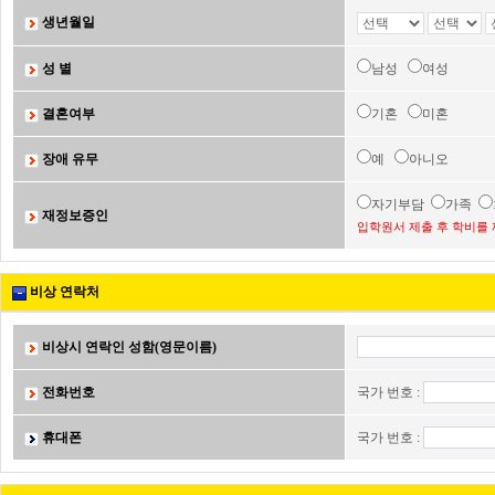
생년월일
성 별
남성
여성
결혼여부
기혼
미혼
장애 유무
예
아니오
자기부담
가족
재정보증인
입학원서 제출 후 학비를 
비상 연락처
비상시 연락인 성함(영문이름)
전화번호
국가 번호 :
휴대폰
국가 번호 :