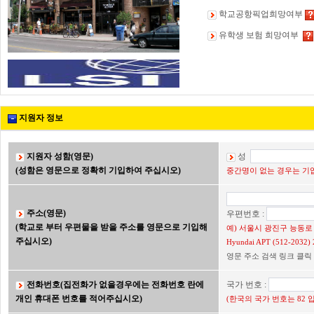
학교공항픽업희망여부
유학생 보험 희망여부
지원자 정보
지원자 성함(영문)
성
(성함은 영문으로 정확히 기입하여 주십시오)
중간명이 없는 경우는 기입
주소(영문)
우편번호 :
(학교로 부터 우편물을 받을 주소를 영문으로 기입해
예) 서울시 광진구 능동로 2
주십시오)
Hyundai APT (512-203
영문 주소 검색 링크 클릭
전화번호(집전화가 없을경우에는 전화번호 란에
국가 번호 :
개인 휴대폰 번호를 적어주십시오)
(한국의 국가 번호는 82 