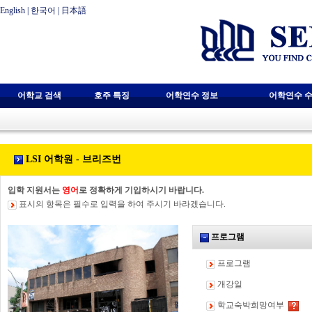
English
|
한국어
|
日本語
어학교 검색
호주 특징
어학연수 정보
어학연수 수
LSI 어학원 - 브리즈번
입학 지원서는
영어
로 정확하게 기입하시기 바랍니다.
표시의 항목은 필수로 입력을 하여 주시기 바라겠습니다.
프로그램
프로그램
개강일
학교숙박희망여부