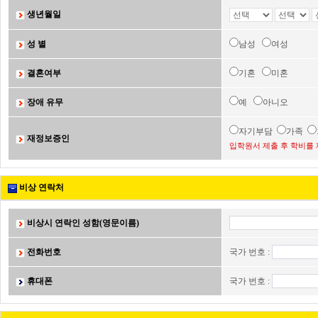
생년월일
성 별
남성
여성
결혼여부
기혼
미혼
장애 유무
예
아니오
자기부담
가족
재정보증인
입학원서 제출 후 학비를 
비상 연락처
비상시 연락인 성함(영문이름)
전화번호
국가 번호 :
휴대폰
국가 번호 :