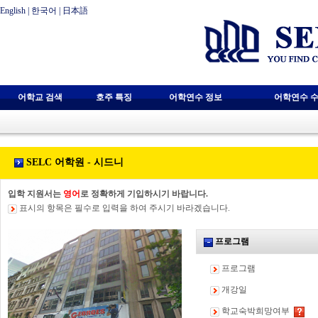
English
|
한국어
|
日本語
어학교 검색
호주 특징
어학연수 정보
어학연수 수
SELC 어학원 - 시드니
입학 지원서는
영어
로 정확하게 기입하시기 바랍니다.
표시의 항목은 필수로 입력을 하여 주시기 바라겠습니다.
프로그램
프로그램
개강일
학교숙박희망여부