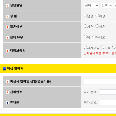
생년월일
성 별
남성
여성
결혼여부
기혼
미혼
장애 유무
예
아니오
자기부담
가족
재정보증인
입학원서 제출 후 학비를 
비상 연락처
비상시 연락인 성함(영문이름)
전화번호
국가 번호 :
휴대폰
국가 번호 :