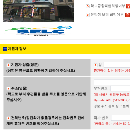
학교공항픽업희망여부
유학생 보험 희망여부
지원자 정보
지원자 성함(영문)
성
(성함은 영문으로 정확히 기입하여 주십시오)
중간명이 없는 경우는 기입
주소(영문)
우편번호 :
(학교로 부터 우편물을 받을 주소를 영문으로 기입해
예) 서울시 광진구 능동로 2
주십시오)
Hyundai APT (512-203
영문 주소 검색 링크 클릭
전화번호(집전화가 없을경우에는 전화번호 란에
국가 번호 :
개인 휴대폰 번호를 적어주십시오)
(한국의 국가 번호는 82 