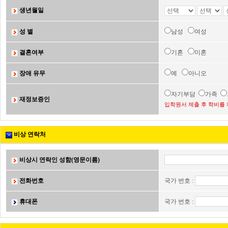
생년월일
성 별
남성
여성
결혼여부
기혼
미혼
장애 유무
예
아니오
자기부담
가족
재정보증인
입학원서 제출 후 학비를 
비상 연락처
비상시 연락인 성함(영문이름)
전화번호
국가 번호 :
휴대폰
국가 번호 :