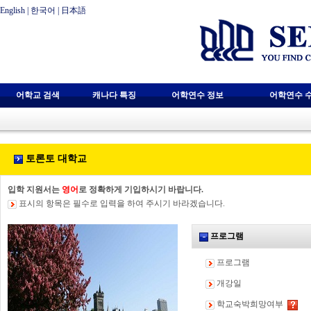
English
|
한국어
|
日本語
어학교 검색
캐나다 특징
어학연수 정보
어학연수 
토론토 대학교
입학 지원서는
영어
로 정확하게 기입하시기 바랍니다.
표시의 항목은 필수로 입력을 하여 주시기 바라겠습니다.
프로그램
프로그램
개강일
학교숙박희망여부