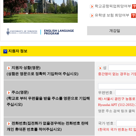
학교공항픽업희망여부
유학생 보험 희망여부
개강일
지원자 정보
지원자 성함(영문)
성
(성함은 영문으로 정확히 기입하여 주십시오)
중간명이 없는 경우는 기입
주소(영문)
우편번호 :
(학교로 부터 우편물을 받을 주소를 영문으로 기입해
예) 서울시 광진구 능동로 2
주십시오)
Hyundai APT (512-203
영문 주소 검색 링크 클릭
전화번호(집전화가 없을경우에는 전화번호 란에
국가 번호 :
개인 휴대폰 번호를 적어주십시오)
(한국의 국가 번호는 82 