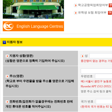
학교공항픽업희망여부
유학생 보험 희망여부
지원자 정보
지원자 성함(영문)
성
(성함은 영문으로 정확히 기입하여 주십시오)
중간명이 없는 경우는 기입
주소(영문)
우편번호 :
(학교로 부터 우편물을 받을 주소를 영문으로 기입해
예) 서울시 광진구 능동로 2
주십시오)
Hyundai APT (512-203
영문 주소 검색 링크 클릭
전화번호(집전화가 없을경우에는 전화번호 란에
국가 번호 :
개인 휴대폰 번호를 적어주십시오)
(한국의 국가 번호는 82 