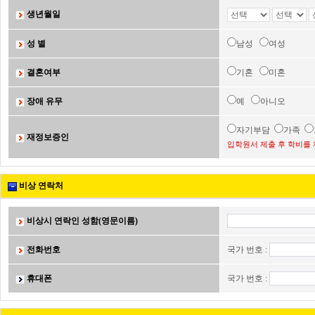
생년월일
성 별
남성
여성
결혼여부
기혼
미혼
장애 유무
예
아니오
자기부담
가족
재정보증인
입학원서 제출 후 학비를 
비상 연락처
비상시 연락인 성함(영문이름)
전화번호
국가 번호 :
휴대폰
국가 번호 :