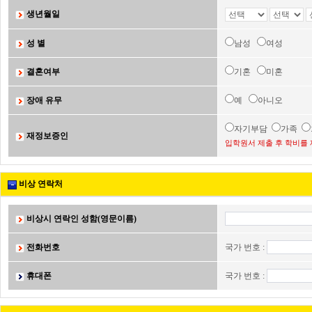
생년월일
성 별
남성
여성
결혼여부
기혼
미혼
장애 유무
예
아니오
자기부담
가족
재정보증인
입학원서 제출 후 학비를 
비상 연락처
비상시 연락인 성함(영문이름)
전화번호
국가 번호 :
휴대폰
국가 번호 :