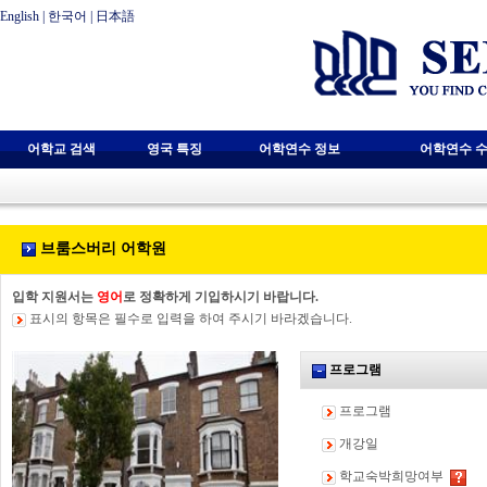
English
|
한국어
|
日本語
어학교 검색
영국 특징
어학연수 정보
어학연수 수
브룸스버리 어학원
입학 지원서는
영어
로 정확하게 기입하시기 바랍니다.
표시의 항목은 필수로 입력을 하여 주시기 바라겠습니다.
프로그램
프로그램
개강일
학교숙박희망여부