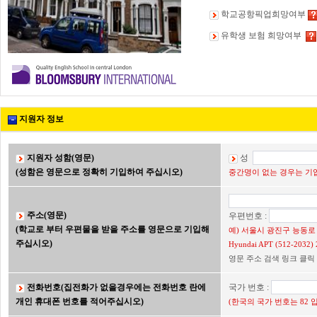
학교공항픽업희망여부
유학생 보험 희망여부
지원자 정보
지원자 성함(영문)
성
(성함은 영문으로 정확히 기입하여 주십시오)
중간명이 없는 경우는 기입
주소(영문)
우편번호 :
(학교로 부터 우편물을 받을 주소를 영문으로 기입해
예) 서울시 광진구 능동로 2
주십시오)
Hyundai APT (512-203
영문 주소 검색 링크 클릭
전화번호(집전화가 없을경우에는 전화번호 란에
국가 번호 :
개인 휴대폰 번호를 적어주십시오)
(한국의 국가 번호는 82 