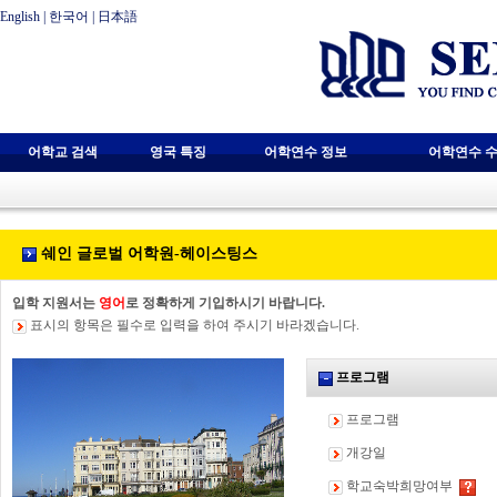
English
|
한국어
|
日本語
어학교 검색
영국 특징
어학연수 정보
어학연수 수
쉐인 글로벌 어학원-헤이스팅스
입학 지원서는
영어
로 정확하게 기입하시기 바랍니다.
표시의 항목은 필수로 입력을 하여 주시기 바라겠습니다.
프로그램
프로그램
개강일
학교숙박희망여부