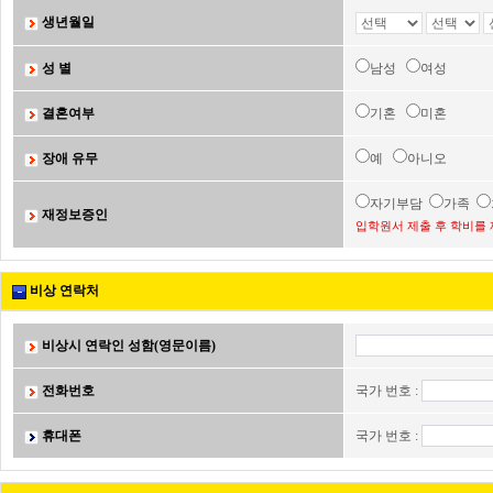
생년월일
성 별
남성
여성
결혼여부
기혼
미혼
장애 유무
예
아니오
자기부담
가족
재정보증인
입학원서 제출 후 학비를 
비상 연락처
비상시 연락인 성함(영문이름)
전화번호
국가 번호 :
휴대폰
국가 번호 :