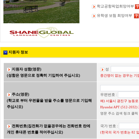
학교공항픽업희망여부
유학생 보험 희망여부
지원자 정보
지원자 성함(영문)
성
(성함은 영문으로 정확히 기입하여 주십시오)
중간명이 없는 경우는 기입
주소(영문)
우편번호 :
(학교로 부터 우편물을 받을 주소를 영문으로 기입해
예) 서울시 광진구 능동로 2
주십시오)
Hyundai APT (512-203
영문 주소 검색 링크 클릭
전화번호(집전화가 없을경우에는 전화번호 란에
국가 번호 :
개인 휴대폰 번호를 적어주십시오)
(한국의 국가 번호는 82 