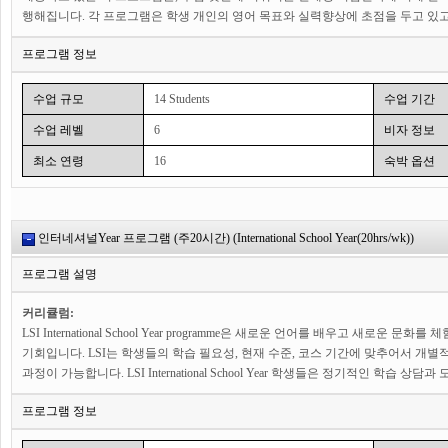
행해집니다. 각 프로그램은 학생 개인의 영어 목표와 실력향상에 초점을 두고 있
접하고, 다양한 나라의 친구들을 만들고 싶은 학생에게 적합합니다. 또 LANGUAGE 
프로그램 정보
LSI의 다른 센터에서 수업을 받는 것도 가능합니다.
International School Year 프로그램은 대학진학을 생각하고 있는 학생들을 위해
어드바이져의 세심한 대학진학 상담을 통해 현재까지 LSI의 많은 학생들이 대학
수업 규모
14 Students
수업 기간
비즈니스 프로그램을 제공하고 있으며, 영어신문 읽기, 쓰기, 프레젼테이션 연습
수업 레벨
6
비자 정보
있는 기회를 제공합니다. 또한 다양한 프로그램 이외에도 관광이나, 대학방문 등
수업은 소수인원제로 이루어지고 있고, 수업당 인원은 약10명에서 최대 14명까지
최소 연령
16
숙박 옵션
인터네셔널Year 프로그램 (주20시간) (International School Year(20hrs/wk))
프로그램 설명
커리큘럼:
LSI International School Year programme은 새로운 언어를 배우고 새로
기회입니다. LSI는 학생들의 학습 필요성, 현재 수준, 코스 기간에 맞추어서 개
과정이 가능합니다. LSI International School Year 학생들은 정기적인 학습
생각하는 학생들은 Modular french for Business Course를 선택할 수 있습
프로그램 정보
의사소통 기술을 배웁니다. 수업은 말하기, 듣기, 읽기, 쓰기를 통해 문법, 어휘, 발음,
자료, 신문, 잡지 등 다양한 학습 자료를 활용합니다. 이 과정은 LSI 센터에서 