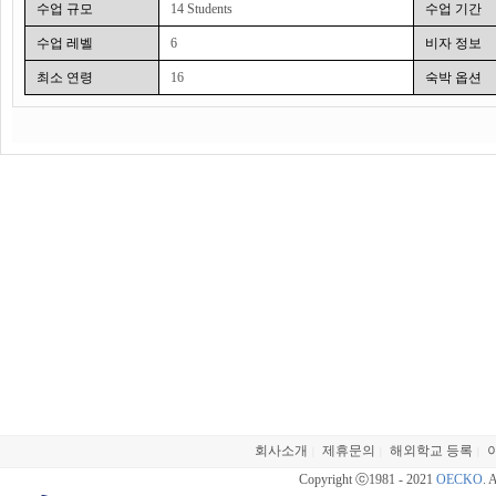
의사 소통 기술을 빠르게 향상시키게 될 것입니다. 매일 2개 수업에서 문법, 어휘, 
수업 규모
14 Students
수업 기간
읽기, 쓰기에 집중합니다. 주교재와 함께 role-play, 현지 자료, 신문, 잡지 등 다양한 
수업 레벨
6
비자 정보
intermediate level 까지, 일주일에 20번 수업을 제공합니다.
최소 연령
16
숙박 옵션
회사소개
제휴문의
해외학교 등록
|
|
|
Copyright ⓒ1981 - 2021
OECKO
. 