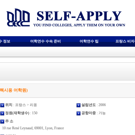
수 정보
어학연수 수속 준비
어학연수 팁
프랑스 비
용 인플렉시옹 어학원)
위치
: 프랑스 > 리옹
설립년도
: 2006
정원(재학생수)
: 150
공항마중
: 가능
주 소
10 rue René Leynaud, 69001, Lyon, France