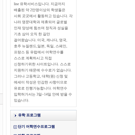
line 유학서비스입니다. 지금까지
배출된 약 2만명이상의 학생들은
사회 곳곳에서 활동하고 있습니다. 각
나라 명문대학과 제휴되어 글로벌
인재 양성에 힘쓰며 정직과 성실을
기초 삼아 오직 한 길만
걸어왔습니다. 미국, 캐나다, 영국,
호주 뉴질랜드,일본, 독일, 스페인,
프랑스 등 유럽에서 어학연수를
스스로 계획하시고 직접
신청하기위한 사이트입니다. 스스로
지원하기 때문에 수수료가 없습니다.
그러나 고등학교, 대학(원) 신청 및
에세이 작성은 민감한 사항이므로
유료로 진행가능합니다. 어학연수
입학허가서는 3일~14일 안에 받을 수
있습니다.
유학 프로그램
단기 어학연수프로그램