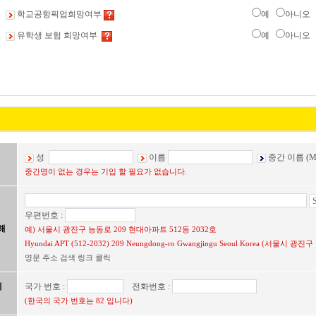
학교공항픽업희망여부
예
아니오
유학생 보험 희망여부
예
아니오
성
이름
중간 이름 (Mi
중간명이 없는 경우는 기입 할 필요가 없습니다.
우편번호 :
해
예) 서울시 광진구 능동로 209 현대아파트 512동 2032호
Hyundai APT (512-2032) 209 Neungdong-ro Gwangjingu Seoul Korea (서울시
영문 주소 검색 링크 클릭
에
국가 번호 :
전화번호 :
(한국의 국가 번호는 82 입니다)