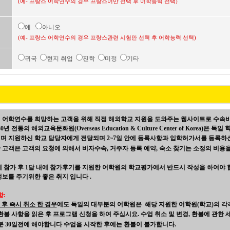
(예- 프랑스 어학연수의 경우 프랑스어만 선택 후 어학능력 선택)
예
아니오
(예- 프랑스 어학연수의 경우 프랑스관련 시험만 선택 후 어학능력 선택)
귀국
현지 취업
진학
미정
기타
 어학연수를 희망하는 고객을 위해 직접 해외학교 지원을 도와주는 웹사이트로 수속
통의 해외교육문화원(Overseas Education & Culture Center of Korea)
며 지원하신 학교 담당자에게 전달되며 2~7일 안에 등록사항과 입학허가서를 등록하
고객은 고객의 요청에 의해서 비자수속, 거주자 등록 예약, 숙소 찾기는 소정의 비용을
 참가 후 1달 내에 참가후기를 지원한 어학원의 학교평가에서 반드시 작성을 하여야
보를 주기위한 좋은 취지 입니다 .
항:
 후 즉시 취소 한 경우
에도 독일의 대부분의 어학원은 해당 지원한 어학원(학교)의 각
환불 사항을 읽은 후 프로그램 신청을 하여 주십시요.
수업 취소 및 변경
,
환불에 관한 
분 30일전에 해야합니다
수업을 시작한 후에는 환불이 불가합니다.