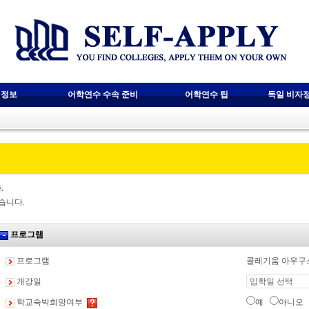
 정보
어학연수 수속 준비
어학연수 팁
독일 비자
.
습니다.
프로그램
프로그램
콜레기움 아우구
개강일
학교숙박희망여부
예
아니오