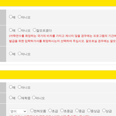
예
아니오
예
아니오
잘모르겠다
(어학연수를 희망하는 국가의 비자를 가지고 계시지 않을 경우에는 프로그램의 기간에
발급을 위한 입학허가서를 희망하시는지 선택하여 주십시오. 잘모르실 경우에는 잘모
예
아니오
예
아니오
예
재학중
아니오
전혀모름
초급
초중급
중급
중상급
상급