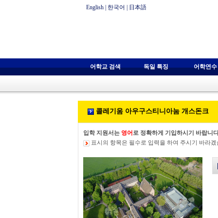
English
|
한국어
|
日本語
어학교 검색
독일 특징
어학연수
콜레기움 아우구스티니아눔 개스돈크
입학 지원서는
영어
로 정확하게 기입하시기 바랍니다
표시의 항목은 필수로 입력을 하여 주시기 바라겠