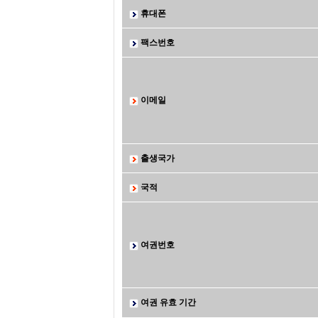
휴대폰
팩스번호
이메일
출생국가
국적
여권번호
여권 유효 기간