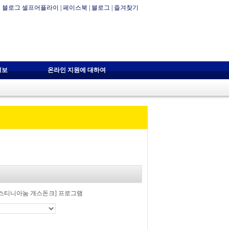
블로그 셀프어플라이
|
페이스북
|
블로그
|
즐겨찾기
정보
온라인 지원에 대하여
스티니아눔 개스돈크] 프로그램