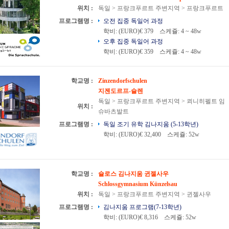
위치 :
독일 > 프랑크푸르트 주변지역 > 프랑크푸르트
프로그램명 :
오전 집중 독일어 과정
학비: (EURO)€ 379
스케쥴: 4 ~ 48w
오후 집중 독일어 과정
학비: (EURO)€ 359
스케쥴: 4 ~ 48w
학교명 :
Zinzendorfschulen
지젠도르프-슐렌
독일 > 프랑크푸르트 주변지역 > 쾨니히펠트 임
위치 :
슈바츠발트
프로그램명 :
독일 조기 유학 김나지움 (5-13학년)
학비: (EURO)€ 32,400
스케쥴: 52w
학교명 :
슐로스 김나지움 귄젤사우
Schlossgymnasium Künzelsau
위치 :
독일 > 프랑크푸르트 주변지역 > 귄젤사우
프로그램명 :
김나지움 프로그램(7-13학년)
학비: (EURO)€ 8,316
스케쥴: 52w