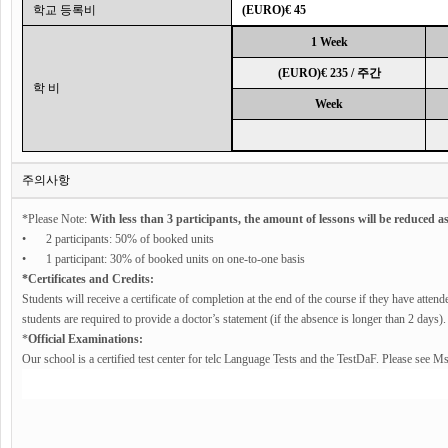
학교 등록비
(EURO)€ 45
1 Week
(EURO)€ 235 / 주간
학 비
Week
주의사항
*
Please Note:
 With less than 3 participants, the amount of lessons will be reduced as
•
2 participants: 50% of booked units 
•
1 participant: 30% of booked units on one-to-one basis 
*Certificates and Credits: 
Students will receive a certificate of completion at the end of the course if they have attende
students are required to provide a doctor’s statement (if the absence is longer than 2 days)
*
Official Examinations: 
Our school is a certified test center for telc Language Tests and the TestDaF. Please see 