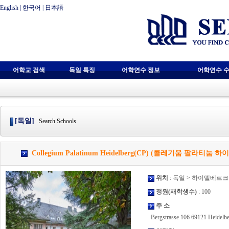
English
|
한국어
|
日本語
어학교 검색
독일 특징
어학연수 정보
어학연수 수
[독일]
Search Schools
Collegium Palatinum Heidelberg(CP) (콜레기움 팔라티눔
위치
: 독일 > 하이델베르크
정원(재학생수)
: 100
주 소
Bergstrasse 106 69121 Heidelb