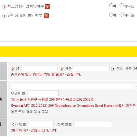
학교공항픽업희망여부
예
아니오
유학생 보험 희망여부
예
아니오
성
이름
중간 이름 (Mi
중간명이 없는 경우는 기입 할 필요가 없습니다.
우편번호 :
해
예) 서울시 광진구 능동로 209 현대아파트 512동 2032호
Hyundai APT (512-2032) 209 Neungdong-ro Gwangjingu Seoul Korea (서울시
영문 주소 검색 링크 클릭
에
국가 번호 :
전화번호 :
(한국의 국가 번호는 82 입니다)