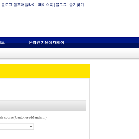
블로그 셀프어플라이
|
페이스북
|
블로그
|
즐겨찾기
정보
온라인 지원에 대하여
ash course(Cantonese/Mandarin)