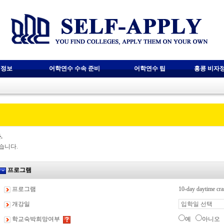
 정보
어학연수 수속 준비
어학연수 팁
홍콩 비자
.
습니다.
프로그램
프로그램
10-day daytime cr
개강일
학교숙박희망여부
예
아니오