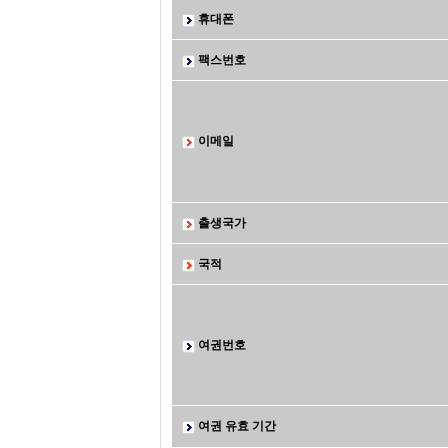
휴대폰
팩스번호
이메일
출생국가
국적
여권번호
여권 유효 기간