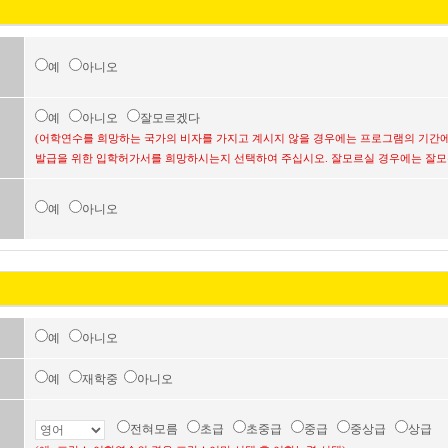
예
아니오
예
아니오
잘모르겠다
(어학연수를 희망하는 국가의 비자를 가지고 계시지 않을 경우에는 프로그램의 기간에
발급을 위한 입학허가서를 희망하시는지 선택하여 주십시오. 잘모르실 경우에는 잘모
예
아니오
예
아니오
예
재학중
아니오
전혀모름
초급
초중급
중급
중상급
상급