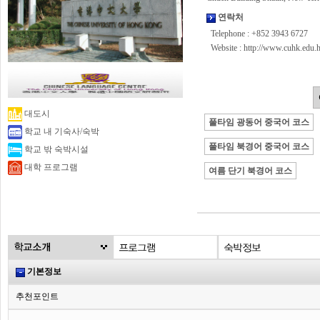
연락처
Telephone : +852 3943 6727
Website :
http://www.cuhk.edu.h
대도시
풀타임 광동어 중국어 코스
학교 내 기숙사/숙박
풀타임 북경어 중국어 코스
학교 밖 숙박시설
대학 프로그램
여름 단기 북경어 코스
기본정보
추천포인트