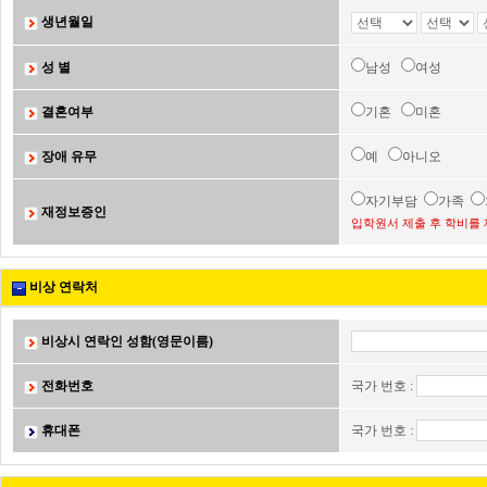
생년월일
성 별
남성
여성
결혼여부
기혼
미혼
장애 유무
예
아니오
자기부담
가족
재정보증인
입학원서 제출 후 학비를 
비상 연락처
비상시 연락인 성함(영문이름)
전화번호
국가 번호 :
휴대폰
국가 번호 :