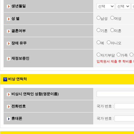
생년월일
성 별
남성
여성
결혼여부
기혼
미혼
장애 유무
예
아니오
자기부담
가족
재정보증인
입학원서 제출 후 학비를 
비상 연락처
비상시 연락인 성함(영문이름)
전화번호
국가 번호 :
휴대폰
국가 번호 :