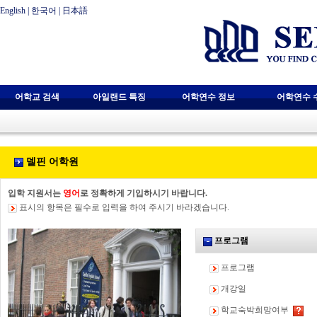
English
|
한국어
|
日本語
어학교 검색
아일랜드 특징
어학연수 정보
어학연수 
델핀 어학원
입학 지원서는
영어
로 정확하게 기입하시기 바랍니다.
표시의 항목은 필수로 입력을 하여 주시기 바라겠습니다.
프로그램
프로그램
개강일
학교숙박희망여부