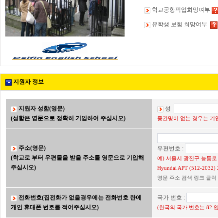
학교공항픽업희망여부
유학생 보험 희망여부
지원자 정보
지원자 성함(영문)
성
(성함은 영문으로 정확히 기입하여 주십시오)
중간명이 없는 경우는 기입
주소(영문)
우편번호 :
(학교로 부터 우편물을 받을 주소를 영문으로 기입해
예) 서울시 광진구 능동로 2
주십시오)
Hyundai APT (512-203
영문 주소 검색 링크 클릭
전화번호(집전화가 없을경우에는 전화번호 란에
국가 번호 :
개인 휴대폰 번호를 적어주십시오)
(한국의 국가 번호는 82 