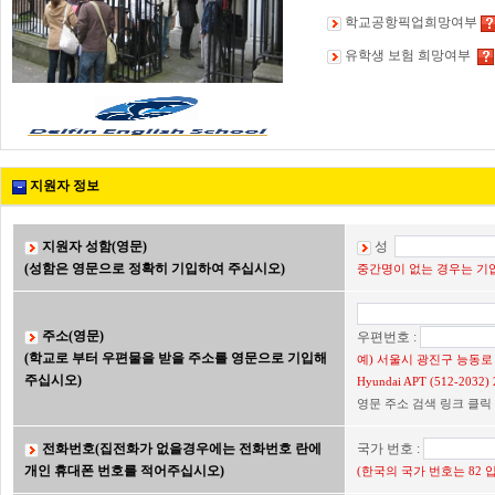
학교공항픽업희망여부
유학생 보험 희망여부
지원자 정보
지원자 성함(영문)
성
(성함은 영문으로 정확히 기입하여 주십시오)
중간명이 없는 경우는 기입
주소(영문)
우편번호 :
(학교로 부터 우편물을 받을 주소를 영문으로 기입해
예) 서울시 광진구 능동로 2
주십시오)
Hyundai APT (512-203
영문 주소 검색 링크 클릭
전화번호(집전화가 없을경우에는 전화번호 란에
국가 번호 :
개인 휴대폰 번호를 적어주십시오)
(한국의 국가 번호는 82 