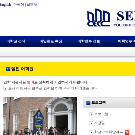
English
|
한국어
|
日本語
어학교 검색
아일랜드 특징
어학연수 정보
어학연수 
델핀 어학원
입학 지원서는
영어
로 정확하게 기입하시기 바랍니다.
표시의 항목은 필수로 입력을 하여 주시기 바라겠습니다.
프로그램
프로그램
개강일
학교숙박희망여부