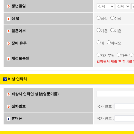
생년월일
성 별
남성
여성
결혼여부
기혼
미혼
장애 유무
예
아니오
자기부담
가족
재정보증인
입학원서 제출 후 학비를 
비상 연락처
비상시 연락인 성함(영문이름)
전화번호
국가 번호 :
휴대폰
국가 번호 :