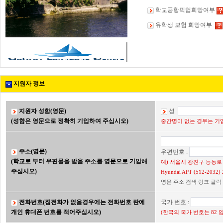
학교공항픽업희망여부
유학생 보험 희망여부
지원자 정보
지원자 성함(영문)
성
(성함은 영문으로 정확히 기입하여 주십시오)
중간명이 없는 경우는 기입
주소(영문)
우편번호 :
(학교로 부터 우편물을 받을 주소를 영문으로 기입해
예) 서울시 광진구 능동로 2
주십시오)
Hyundai APT (512-203
영문 주소 검색 링크 클릭
전화번호(집전화가 없을경우에는 전화번호 란에
국가 번호 :
개인 휴대폰 번호를 적어주십시오)
(한국의 국가 번호는 82 