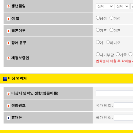
생년월일
성 별
남성
여성
결혼여부
기혼
미혼
장애 유무
예
아니오
자기부담
가족
재정보증인
입학원서 제출 후 학비를 
비상 연락처
비상시 연락인 성함(영문이름)
전화번호
국가 번호 :
휴대폰
국가 번호 :