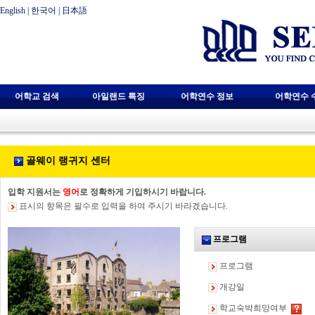
English
|
한국어
|
日本語
어학교 검색
아일랜드 특징
어학연수 정보
어학연수 
골웨이 랭귀지 센터
입학 지원서는
영어
로 정확하게 기입하시기 바랍니다.
표시의 항목은 필수로 입력을 하여 주시기 바라겠습니다.
프로그램
프로그램
개강일
학교숙박희망여부