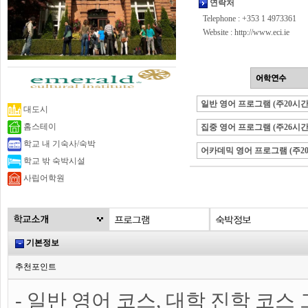
연락처
Telephone : +353 1 4973361
Website :
http://www.eci.ie
일반 영어 프로그램 (주20시간
대도시
홈스테이
집중 영어 프로그램 (주26시간
학교 내 기숙사/숙박
어카데믹 영어 프로그램 (주2
학교 밖 숙박시설
사립어학원
기본정보
추천포인트
- 일반 영어 코스, 대학 진학 코스