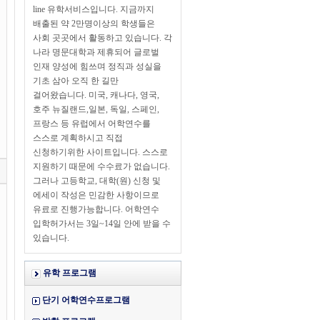
line 유학서비스입니다. 지금까지
배출된 약 2만명이상의 학생들은
사회 곳곳에서 활동하고 있습니다. 각
나라 명문대학과 제휴되어 글로벌
인재 양성에 힘쓰며 정직과 성실을
기초 삼아 오직 한 길만
걸어왔습니다. 미국, 캐나다, 영국,
호주 뉴질랜드,일본, 독일, 스페인,
프랑스 등 유럽에서 어학연수를
스스로 계획하시고 직접
신청하기위한 사이트입니다. 스스로
지원하기 때문에 수수료가 없습니다.
그러나 고등학교, 대학(원) 신청 및
에세이 작성은 민감한 사항이므로
유료로 진행가능합니다. 어학연수
입학허가서는 3일~14일 안에 받을 수
있습니다.
유학 프로그램
단기 어학연수프로그램