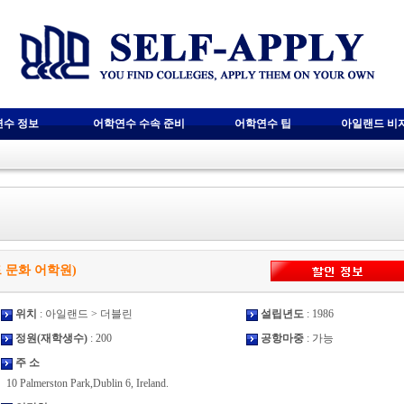
연수 정보
어학연수 수속 준비
어학연수 팁
아일랜드 비
메랄드 문화 어학원)
위치
: 아일랜드 > 더블린
설립년도
: 1986
정원(재학생수)
: 200
공항마중
: 가능
주 소
10 Palmerston Park,Dublin 6, Ireland.