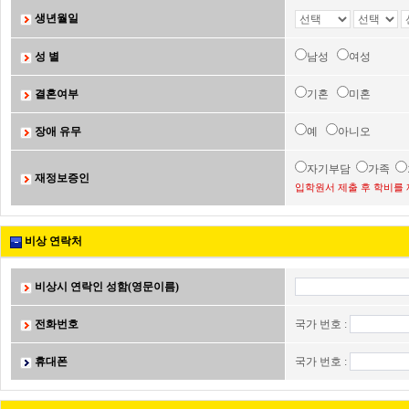
생년월일
성 별
남성
여성
결혼여부
기혼
미혼
장애 유무
예
아니오
자기부담
가족
재정보증인
입학원서 제출 후 학비를 
비상 연락처
비상시 연락인 성함(영문이름)
전화번호
국가 번호 :
휴대폰
국가 번호 :