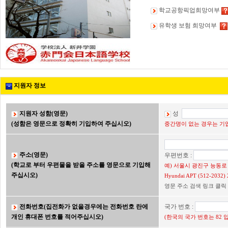
학교공항픽업희망여부
유학생 보험 희망여부
지원자 정보
지원자 성함(영문)
성
(성함은 영문으로 정확히 기입하여 주십시오)
중간명이 없는 경우는 기입
주소(영문)
우편번호 :
(학교로 부터 우편물을 받을 주소를 영문으로 기입해
예) 서울시 광진구 능동로 2
주십시오)
Hyundai APT (512-203
영문 주소 검색 링크 클릭
전화번호(집전화가 없을경우에는 전화번호 란에
국가 번호 :
개인 휴대폰 번호를 적어주십시오)
(한국의 국가 번호는 82 