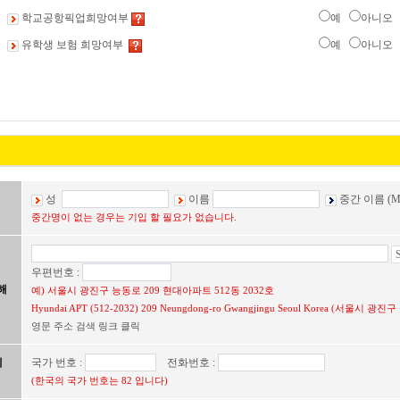
학교공항픽업희망여부
예
아니오
유학생 보험 희망여부
예
아니오
성
이름
중간 이름 (Mi
중간명이 없는 경우는 기입 할 필요가 없습니다.
우편번호 :
해
예) 서울시 광진구 능동로 209 현대아파트 512동 2032호
Hyundai APT (512-2032) 209 Neungdong-ro Gwangjingu Seoul Korea (서울시
영문 주소 검색 링크 클릭
에
국가 번호 :
전화번호 :
(한국의 국가 번호는 82 입니다)