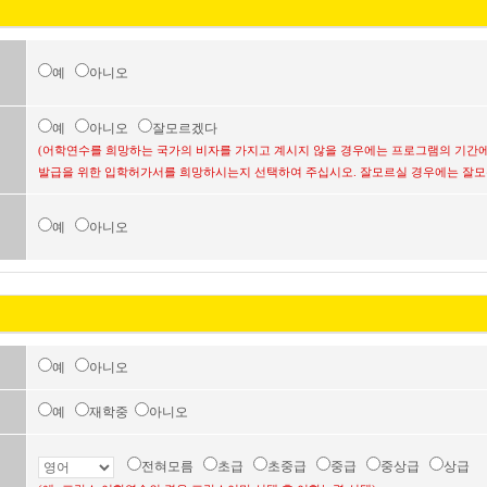
예
아니오
예
아니오
잘모르겠다
(어학연수를 희망하는 국가의 비자를 가지고 계시지 않을 경우에는 프로그램의 기간에
발급을 위한 입학허가서를 희망하시는지 선택하여 주십시오. 잘모르실 경우에는 잘모
예
아니오
예
아니오
예
재학중
아니오
전혀모름
초급
초중급
중급
중상급
상급