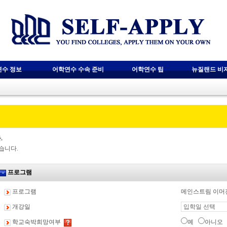
연수 정보
어학연수 수속 준비
어학연수 팁
뉴질랜드 비
.
습니다.
프로그램
프로그램
메인스트림 이머전
개강일
학교숙박희망여부
예
아니오