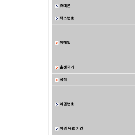
휴대폰
팩스번호
이메일
출생국가
국적
여권번호
여권 유효 기간