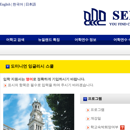
English
|
한국어
|
日本語
어학교 검색
뉴질랜드 특징
어학연수 정보
어학연수 
도미니언 잉글리시 스쿨
입학 지원서는
영어
로 정확하게 기입하시기 바랍니다.
표시의 항목은 필수로 입력을 하여 주시기 바라겠습니다.
프로그램
프로그램
개강일
학교숙박희망여부