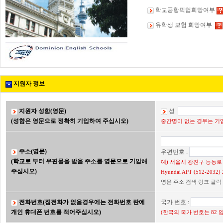
학교공항픽업희망여부
유학생 보험 희망여부
지원자 정보
지원자 성함(영문)
성
(성함은 영문으로 정확히 기입하여 주십시오)
중간명이 없는 경우는 기입
주소(영문)
우편번호 :
(학교로 부터 우편물을 받을 주소를 영문으로 기입해
예) 서울시 광진구 능동로 2
주십시오)
Hyundai APT (512-203
영문 주소 검색 링크 클릭
전화번호(집전화가 없을경우에는 전화번호 란에
국가 번호 :
개인 휴대폰 번호를 적어주십시오)
(한국의 국가 번호는 82 