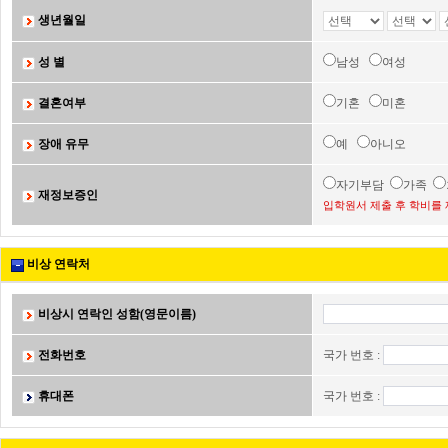
생년월일
성 별
남성
여성
결혼여부
기혼
미혼
장애 유무
예
아니오
자기부담
가족
재정보증인
입학원서 제출 후 학비를 
비상 연락처
비상시 연락인 성함(영문이름)
전화번호
국가 번호 :
휴대폰
국가 번호 :