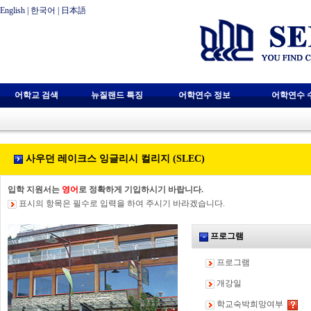
English
|
한국어
|
日本語
어학교 검색
뉴질랜드 특징
어학연수 정보
어학연수 
사우던 레이크스 잉글리시 컬리지 (SLEC)
입학 지원서는
영어
로 정확하게 기입하시기 바랍니다.
표시의 항목은 필수로 입력을 하여 주시기 바라겠습니다.
프로그램
프로그램
개강일
학교숙박희망여부