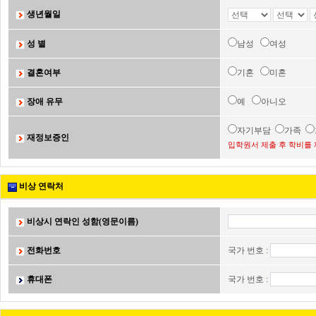
생년월일
성 별
남성
여성
결혼여부
기혼
미혼
장애 유무
예
아니오
자기부담
가족
재정보증인
입학원서 제출 후 학비를 
비상 연락처
비상시 연락인 성함(영문이름)
전화번호
국가 번호 :
휴대폰
국가 번호 :