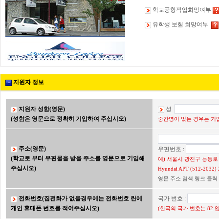
학교공항픽업희망여부
유학생 보험 희망여부
지원자 정보
지원자 성함(영문)
성
(성함은 영문으로 정확히 기입하여 주십시오)
중간명이 없는 경우는 기입
주소(영문)
우편번호 :
(학교로 부터 우편물을 받을 주소를 영문으로 기입해
예) 서울시 광진구 능동로 2
주십시오)
Hyundai APT (512-203
영문 주소 검색 링크 클릭
전화번호(집전화가 없을경우에는 전화번호 란에
국가 번호 :
개인 휴대폰 번호를 적어주십시오)
(한국의 국가 번호는 82 