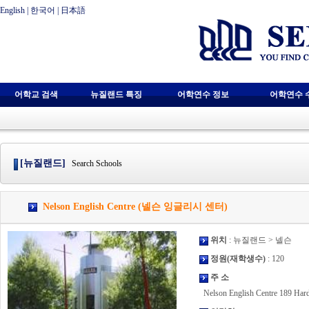
English
|
한국어
|
日本語
어학교 검색
뉴질랜드 특징
어학연수 정보
어학연수 
[뉴질랜드]
Search Schools
Nelson English Centre (넬슨 잉글리시 센터)
위치
: 뉴질랜드 > 넬슨
정원(재학생수)
: 120
주 소
Nelson English Centre 189 Har