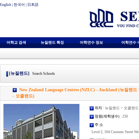
English
|
한국어
|
日本語
어학교 검색
뉴질랜드 특징
어학연수 정보
어학연수 
[뉴질랜드]
Search Schools
New Zealand Language Centres (NZLC) - Auckland (뉴
- 오클랜드)
위치
: 뉴질랜드 > 오클랜드
정원(재학생수)
: 250
주 소
Level 2, 104 Customs Street We