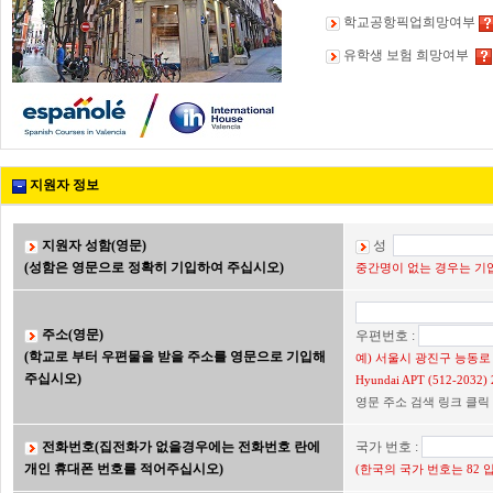
학교공항픽업희망여부
유학생 보험 희망여부
지원자 정보
지원자 성함(영문)
성
(성함은 영문으로 정확히 기입하여 주십시오)
중간명이 없는 경우는 기입
주소(영문)
우편번호 :
(학교로 부터 우편물을 받을 주소를 영문으로 기입해
예) 서울시 광진구 능동로 2
주십시오)
Hyundai APT (512-203
영문 주소 검색 링크 클릭
전화번호(집전화가 없을경우에는 전화번호 란에
국가 번호 :
개인 휴대폰 번호를 적어주십시오)
(한국의 국가 번호는 82 