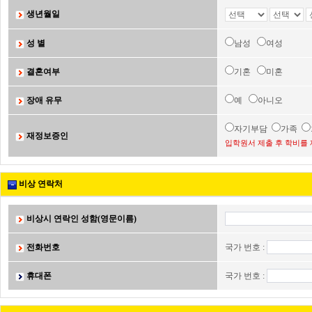
생년월일
성 별
남성
여성
결혼여부
기혼
미혼
장애 유무
예
아니오
자기부담
가족
재정보증인
입학원서 제출 후 학비를 
비상 연락처
비상시 연락인 성함(영문이름)
전화번호
국가 번호 :
휴대폰
국가 번호 :