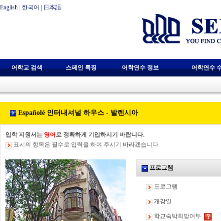
English
|
한국어
|
日本語
어학교 검색
스페인 특징
어학연수 정보
어학연수 
Españolé 인터내셔널 하우스 - 발렌시아
입학 지원서는
영어
로 정확하게 기입하시기 바랍니다.
표시의 항목은 필수로 입력을 하여 주시기 바라겠습니다.
프로그램
프로그램
개강일
학교숙박희망여부