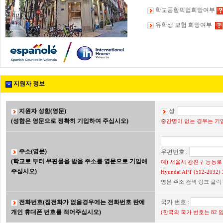
학교공항픽업희망여부
유학생 보험 희망여부
지원자 정보
지원자 성함(영문)
성
(성함은 영문으로 정확히 기입하여 주십시오)
중간명이 없는 경우는 기입
주소(영문)
우편번호 :
(학교로 부터 우편물을 받을 주소를 영문으로 기입해
예) 서울시 광진구 능동로 2
주십시오)
Hyundai APT (512-203
영문 주소 검색 링크 클릭
전화번호(집전화가 없을경우에는 전화번호 란에
국가 번호 :
개인 휴대폰 번호를 적어주십시오)
(한국의 국가 번호는 82 