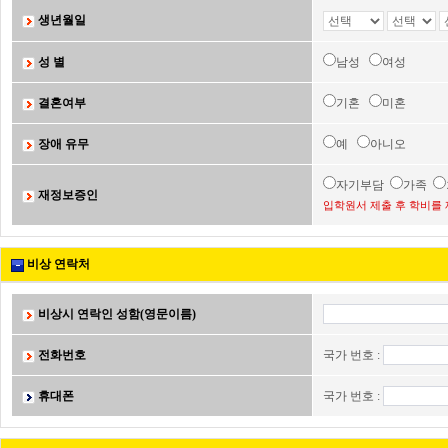
생년월일
성 별
남성
여성
결혼여부
기혼
미혼
장애 유무
예
아니오
자기부담
가족
재정보증인
입학원서 제출 후 학비를 
비상 연락처
비상시 연락인 성함(영문이름)
전화번호
국가 번호 :
휴대폰
국가 번호 :