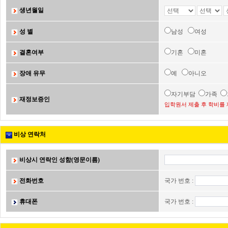
생년월일
성 별
남성
여성
결혼여부
기혼
미혼
장애 유무
예
아니오
자기부담
가족
재정보증인
입학원서 제출 후 학비를 
비상 연락처
비상시 연락인 성함(영문이름)
전화번호
국가 번호 :
휴대폰
국가 번호 :