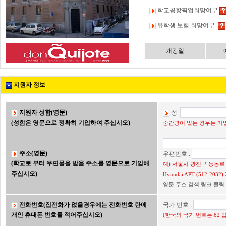
학교공항픽업희망여부
유학생 보험 희망여부
개강일
지원자 정보
지원자 성함(영문)
성
(성함은 영문으로 정확히 기입하여 주십시오)
중간명이 없는 경우는 기입
주소(영문)
우편번호 :
(학교로 부터 우편물을 받을 주소를 영문으로 기입해
예) 서울시 광진구 능동로 2
주십시오)
Hyundai APT (512-203
영문 주소 검색 링크 클릭
전화번호(집전화가 없을경우에는 전화번호 란에
국가 번호 :
개인 휴대폰 번호를 적어주십시오)
(한국의 국가 번호는 82 