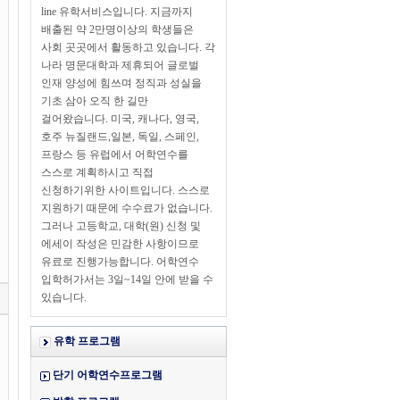
line 유학서비스입니다. 지금까지
배출된 약 2만명이상의 학생들은
사회 곳곳에서 활동하고 있습니다. 각
나라 명문대학과 제휴되어 글로벌
인재 양성에 힘쓰며 정직과 성실을
기초 삼아 오직 한 길만
걸어왔습니다. 미국, 캐나다, 영국,
호주 뉴질랜드,일본, 독일, 스페인,
프랑스 등 유럽에서 어학연수를
스스로 계획하시고 직접
신청하기위한 사이트입니다. 스스로
지원하기 때문에 수수료가 없습니다.
그러나 고등학교, 대학(원) 신청 및
에세이 작성은 민감한 사항이므로
유료로 진행가능합니다. 어학연수
입학허가서는 3일~14일 안에 받을 수
있습니다.
유학 프로그램
단기 어학연수프로그램