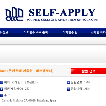
수 정보
어학연수 수속 준비
어학연수 팁
스페인 비
 Barcelona (돈키호테 어학원 - 바르셀로나)
위치
: 스페인 > 바르셀로나
설립년도
: 1986
정원(재학생수)
: 250
공항마중
: 가능
주 소
Carrer de Mallorca, 27, 08029, Barcelona, Spain