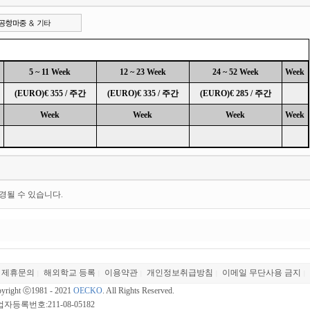
5 ~ 11 Week
12 ~ 23 Week
24 ~ 52 Week
Week
(EURO)€ 355 / 주간
(EURO)€ 335 / 주간
(EURO)€ 285 / 주간
Week
Week
Week
Week
경될 수 있습니다.
제휴문의
해외학교 등록
이용약관
개인정보취급방침
이메일 무단사용 금지
|
|
|
|
|
yright ⓒ1981 - 2021
OECKO
. All Rights Reserved.
자등록번호:211-08-05182