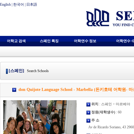
English
|
한국어
|
日本語
어학교 검색
스페인 특징
어학연수 정보
어학연수 
[스페인]
Search Schools
don Quijote Language School - Marbella (돈키호테 어학원-
위치
: 스페인 > 마르베야
정원(재학생수)
: 60
주 소
Av de Ricardo Soriano, 43 2960