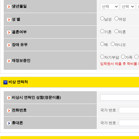
생년월일
성 별
남성
여성
결혼여부
기혼
미혼
장애 유무
예
아니오
자기부담
가족
재정보증인
입학원서 제출 후 학비를 
비상 연락처
비상시 연락인 성함(영문이름)
전화번호
국가 번호 :
휴대폰
국가 번호 :