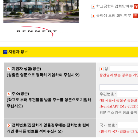
학교공항픽업희망여부
유학생 보험 희망여부
지원자 정보
지원자 성함(영문)
성
(성함은 영문으로 정확히 기입하여 주십시오)
중간명이 없는 경우는 기입
주소(영문)
우편번호 :
(학교로 부터 우편물을 받을 주소를 영문으로 기입해
예) 서울시 광진구 능동로 2
주십시오)
Hyundai APT (512-203
영문 주소 검색 링크 클릭
전화번호(집전화가 없을경우에는 전화번호 란에
국가 번호 :
개인 휴대폰 번호를 적어주십시오)
(한국의 국가 번호는 82 