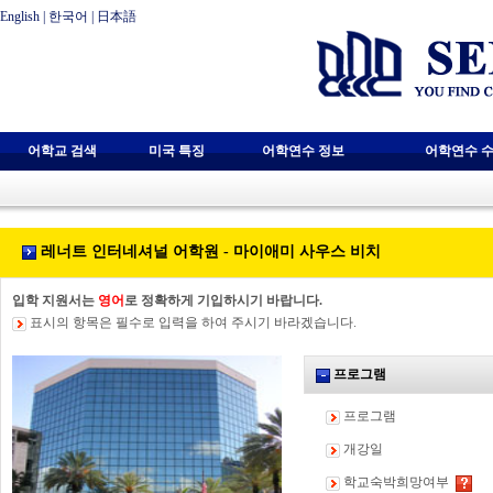
English
|
한국어
|
日本語
어학교 검색
미국 특징
어학연수 정보
어학연수 수
레너트 인터네셔널 어학원 - 마이애미 사우스 비치
입학 지원서는
영어
로 정확하게 기입하시기 바랍니다.
표시의 항목은 필수로 입력을 하여 주시기 바라겠습니다.
프로그램
프로그램
개강일
학교숙박희망여부