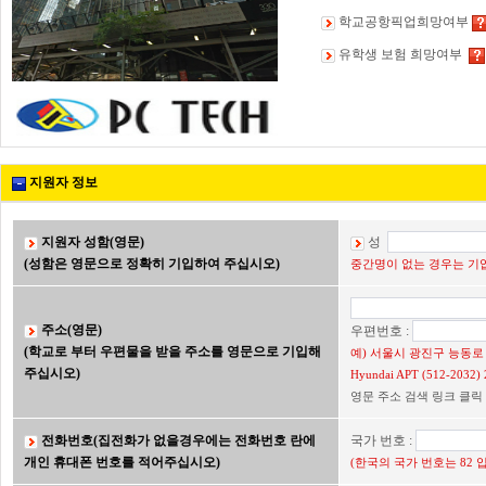
학교공항픽업희망여부
유학생 보험 희망여부
지원자 정보
지원자 성함(영문)
성
(성함은 영문으로 정확히 기입하여 주십시오)
중간명이 없는 경우는 기입
주소(영문)
우편번호 :
(학교로 부터 우편물을 받을 주소를 영문으로 기입해
예) 서울시 광진구 능동로 2
주십시오)
Hyundai APT (512-203
영문 주소 검색 링크 클릭
전화번호(집전화가 없을경우에는 전화번호 란에
국가 번호 :
개인 휴대폰 번호를 적어주십시오)
(한국의 국가 번호는 82 