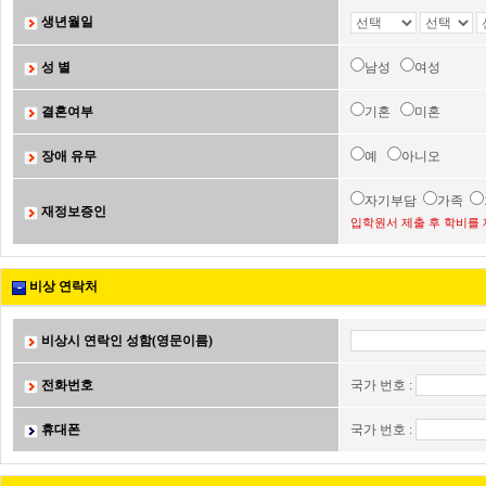
생년월일
성 별
남성
여성
결혼여부
기혼
미혼
장애 유무
예
아니오
자기부담
가족
재정보증인
입학원서 제출 후 학비를 
비상 연락처
비상시 연락인 성함(영문이름)
전화번호
국가 번호 :
휴대폰
국가 번호 :