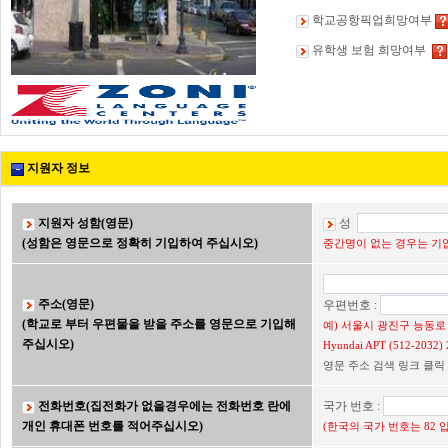
학교공항픽업희망여부
유학생 보험 희망여부
지원자 정보
지원자 성함(영문)
성
(성함은 영문으로 정확히 기입하여 주십시오)
중간명이 없는 경우는 기입
주소(영문)
우편번호 :
(학교로 부터 우편물을 받을 주소를 영문으로 기입해
예) 서울시 광진구 능동로 2
주십시오)
Hyundai APT (512-203
영문 주소 검색 링크 클릭
전화번호(집전화가 없을경우에는 전화번호 란에
국가 번호 :
개인 휴대폰 번호를 적어주십시오)
(한국의 국가 번호는 82 