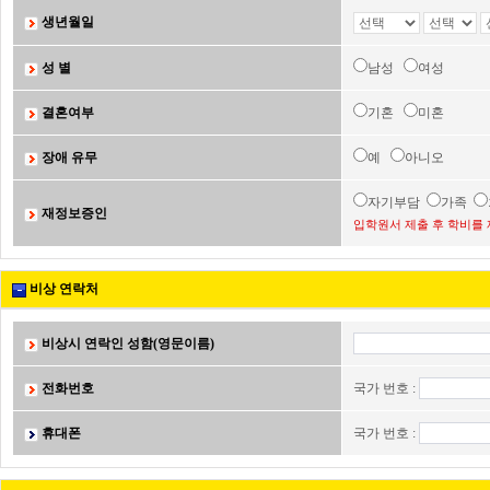
생년월일
성 별
남성
여성
결혼여부
기혼
미혼
장애 유무
예
아니오
자기부담
가족
재정보증인
입학원서 제출 후 학비를 
비상 연락처
비상시 연락인 성함(영문이름)
전화번호
국가 번호 :
휴대폰
국가 번호 :