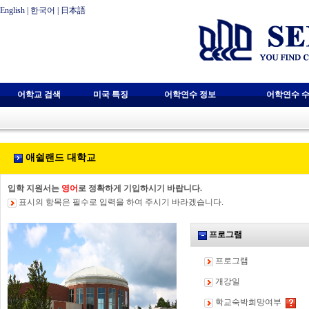
English
|
한국어
|
日本語
어학교 검색
미국 특징
어학연수 정보
어학연수 수
애쉴랜드 대학교
입학 지원서는
영어
로 정확하게 기입하시기 바랍니다.
표시의 항목은 필수로 입력을 하여 주시기 바라겠습니다.
프로그램
프로그램
개강일
학교숙박희망여부