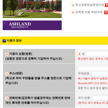
학교공항픽업희망여부
유학생 보험 희망여부
지원자 정보
지원자 성함(영문)
성
(성함은 영문으로 정확히 기입하여 주십시오)
중간명이 없는 경우는 기입
주소(영문)
우편번호 :
(학교로 부터 우편물을 받을 주소를 영문으로 기입해
예) 서울시 광진구 능동로 2
주십시오)
Hyundai APT (512-203
영문 주소 검색 링크 클릭
전화번호(집전화가 없을경우에는 전화번호 란에
국가 번호 :
개인 휴대폰 번호를 적어주십시오)
(한국의 국가 번호는 82 