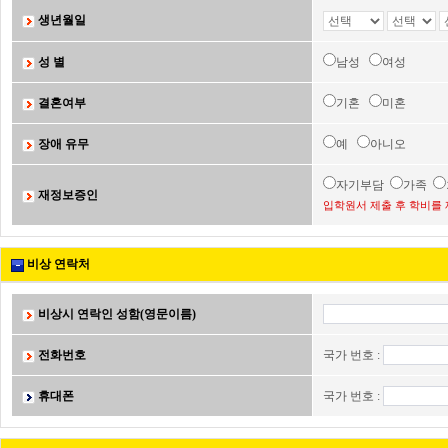
생년월일
성 별
남성
여성
결혼여부
기혼
미혼
장애 유무
예
아니오
자기부담
가족
재정보증인
입학원서 제출 후 학비를 
비상 연락처
비상시 연락인 성함(영문이름)
전화번호
국가 번호 :
휴대폰
국가 번호 :