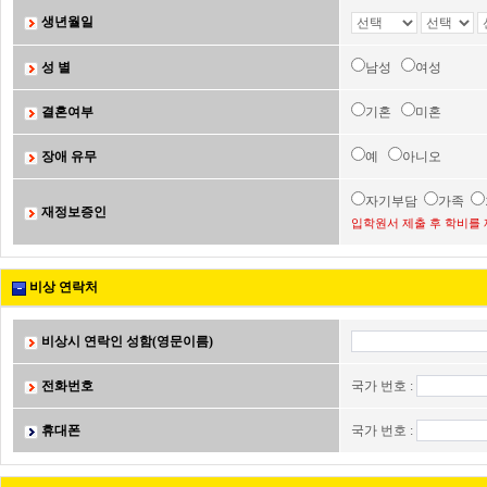
생년월일
성 별
남성
여성
결혼여부
기혼
미혼
장애 유무
예
아니오
자기부담
가족
재정보증인
입학원서 제출 후 학비를 
비상 연락처
비상시 연락인 성함(영문이름)
전화번호
국가 번호 :
휴대폰
국가 번호 :