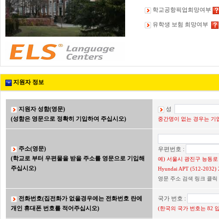
학교공항픽업희망여부
유학생 보험 희망여부
지원자 정보
지원자 성함(영문)
성
(성함은 영문으로 정확히 기입하여 주십시오)
중간명이 없는 경우는 기입
주소(영문)
우편번호 :
(학교로 부터 우편물을 받을 주소를 영문으로 기입해
예) 서울시 광진구 능동로 2
주십시오)
Hyundai APT (512-203
영문 주소 검색 링크 클릭
전화번호(집전화가 없을경우에는 전화번호 란에
국가 번호 :
개인 휴대폰 번호를 적어주십시오)
(한국의 국가 번호는 82 