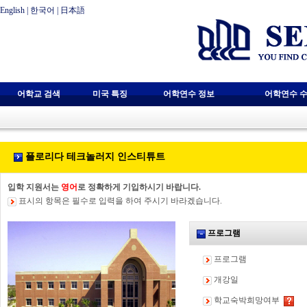
English
|
한국어
|
日本語
어학교 검색
미국 특징
어학연수 정보
어학연수 수
플로리다 테크놀러지 인스티튜트
입학 지원서는
영어
로 정확하게 기입하시기 바랍니다.
표시의 항목은 필수로 입력을 하여 주시기 바라겠습니다.
프로그램
프로그램
개강일
학교숙박희망여부