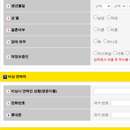
생년월일
성 별
남성
여성
결혼여부
기혼
미혼
장애 유무
예
아니오
자기부담
가족
재정보증인
입학원서 제출 후 학비를 
비상 연락처
비상시 연락인 성함(영문이름)
전화번호
국가 번호 :
휴대폰
국가 번호 :