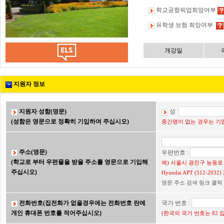
학교공항픽업희망여부
유학생 보험 희망여부
개강일
지원자 정보
지원자 성함(영문)
성
(성함은 영문으로 정확히 기입하여 주십시오)
중간명이 없는 경우는 기입
주소(영문)
우편번호 :
(학교로 부터 우편물을 받을 주소를 영문으로 기입해
예) 서울시 광진구 능동로 2
주십시오)
Hyundai APT (512-203
영문 주소 검색 링크 클릭
전화번호(집전화가 없을경우에는 전화번호 란에
국가 번호 :
개인 휴대폰 번호를 적어주십시오)
(한국의 국가 번호는 82 