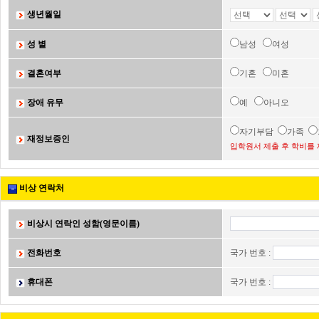
생년월일
성 별
남성
여성
결혼여부
기혼
미혼
장애 유무
예
아니오
자기부담
가족
재정보증인
입학원서 제출 후 학비를 
비상 연락처
비상시 연락인 성함(영문이름)
전화번호
국가 번호 :
휴대폰
국가 번호 :