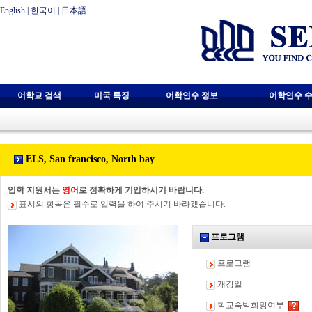
English
|
한국어
|
日本語
어학교 검색
미국 특징
어학연수 정보
어학연수 수
ELS, San francisco, North bay
입학 지원서는
영어
로 정확하게 기입하시기 바랍니다.
표시의 항목은 필수로 입력을 하여 주시기 바라겠습니다.
프로그램
프로그램
개강일
학교숙박희망여부