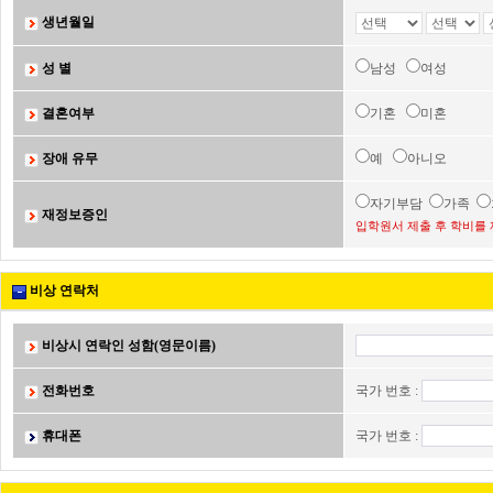
생년월일
성 별
남성
여성
결혼여부
기혼
미혼
장애 유무
예
아니오
자기부담
가족
재정보증인
입학원서 제출 후 학비를 
비상 연락처
비상시 연락인 성함(영문이름)
전화번호
국가 번호 :
휴대폰
국가 번호 :