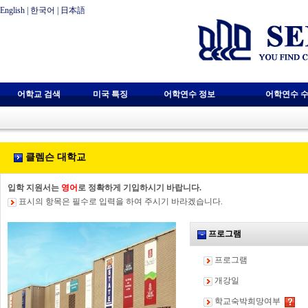
English
|
한국어
|
日本語
어학교 검색
미국 특징
어학연수 정보
어학연수 수
클렘슨 대학교
입학 지원서는
영어
로 정확하게 기입하시기 바랍니다.
표시의 항목은 필수로 입력을 하여 주시기 바라겠습니다.
프로그램
프로그램
개강일
학교숙박희망여부