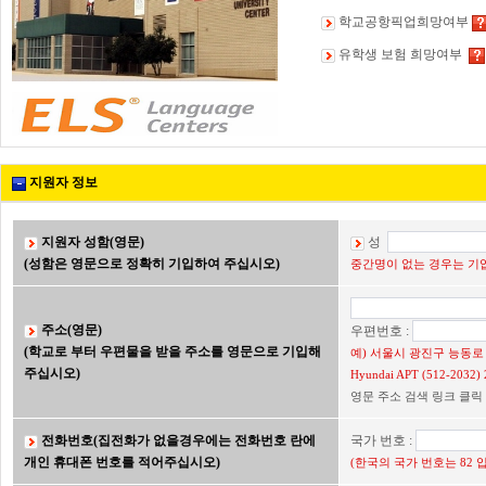
학교공항픽업희망여부
유학생 보험 희망여부
지원자 정보
지원자 성함(영문)
성
(성함은 영문으로 정확히 기입하여 주십시오)
중간명이 없는 경우는 기입
주소(영문)
우편번호 :
(학교로 부터 우편물을 받을 주소를 영문으로 기입해
예) 서울시 광진구 능동로 2
주십시오)
Hyundai APT (512-203
영문 주소 검색 링크 클릭
전화번호(집전화가 없을경우에는 전화번호 란에
국가 번호 :
개인 휴대폰 번호를 적어주십시오)
(한국의 국가 번호는 82 