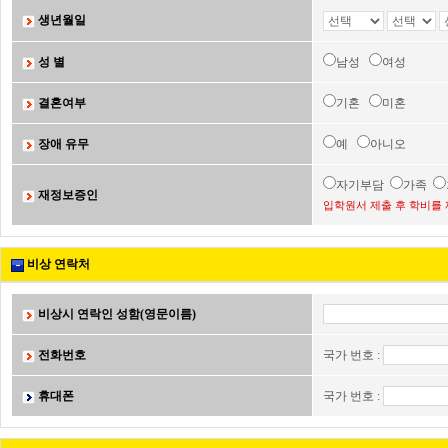
생년월일
성 별
남성
여성
결혼여부
기혼
미혼
장애 유무
예
아니오
자기부담
가족
재정보증인
입학원서 제출 후 학비를 
비상 연락처
비상시 연락인 성함(영문이름)
전화번호
국가 번호 :
휴대폰
국가 번호 :