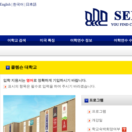
English
|
한국어
|
日本語
어학교 검색
미국 특징
어학연수 정보
어학연수 수
클렘슨 대학교
입학 지원서는
영어
로 정확하게 기입하시기 바랍니다.
표시의 항목은 필수로 입력을 하여 주시기 바라겠습니다.
프로그램
프로그램
개강일
학교숙박희망여부