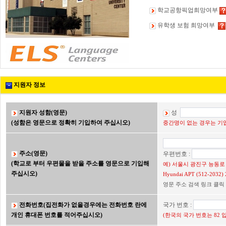
학교공항픽업희망여부
유학생 보험 희망여부
지원자 정보
지원자 성함(영문)
성
(성함은 영문으로 정확히 기입하여 주십시오)
중간명이 없는 경우는 기입
주소(영문)
우편번호 :
(학교로 부터 우편물을 받을 주소를 영문으로 기입해
예) 서울시 광진구 능동로 2
주십시오)
Hyundai APT (512-203
영문 주소 검색 링크 클릭
전화번호(집전화가 없을경우에는 전화번호 란에
국가 번호 :
개인 휴대폰 번호를 적어주십시오)
(한국의 국가 번호는 82 