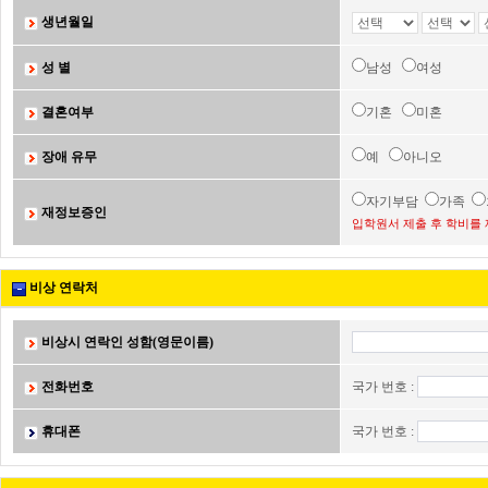
생년월일
성 별
남성
여성
결혼여부
기혼
미혼
장애 유무
예
아니오
자기부담
가족
재정보증인
입학원서 제출 후 학비를 
비상 연락처
비상시 연락인 성함(영문이름)
전화번호
국가 번호 :
휴대폰
국가 번호 :