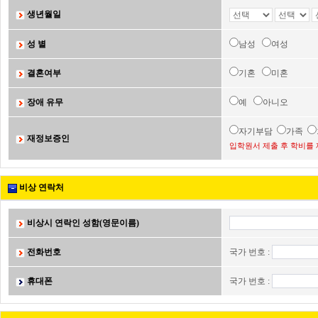
생년월일
성 별
남성
여성
결혼여부
기혼
미혼
장애 유무
예
아니오
자기부담
가족
재정보증인
입학원서 제출 후 학비를 
비상 연락처
비상시 연락인 성함(영문이름)
전화번호
국가 번호 :
휴대폰
국가 번호 :