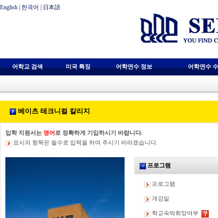
English
|
한국어
|
日本語
어학교 검색
미국 특징
어학연수 정보
어학연수 수
베이츠 테크니컬 칼리지
입학 지원서는
영어
로 정확하게 기입하시기 바랍니다.
표시의 항목은 필수로 입력을 하여 주시기 바라겠습니다.
프로그램
프로그램
개강일
학교숙박희망여부