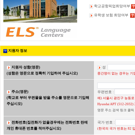
학교공항픽업희망여부
유학생 보험 희망여부
지원자 정보
지원자 성함(영문)
성
(성함은 영문으로 정확히 기입하여 주십시오)
중간명이 없는 경우는 기입
주소(영문)
우편번호 :
(학교로 부터 우편물을 받을 주소를 영문으로 기입해
예) 서울시 광진구 능동로 2
주십시오)
Hyundai APT (512-203
영문 주소 검색 링크 클릭
전화번호(집전화가 없을경우에는 전화번호 란에
국가 번호 :
개인 휴대폰 번호를 적어주십시오)
(한국의 국가 번호는 82 