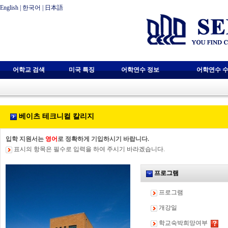
English
|
한국어
|
日本語
어학교 검색
미국 특징
어학연수 정보
어학연수 수
베이츠 테크니컬 칼리지
입학 지원서는
영어
로 정확하게 기입하시기 바랍니다.
표시의 항목은 필수로 입력을 하여 주시기 바라겠습니다.
프로그램
프로그램
개강일
학교숙박희망여부