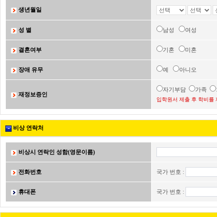
생년월일
성 별
남성
여성
결혼여부
기혼
미혼
장애 유무
예
아니오
자기부담
가족
재정보증인
입학원서 제출 후 학비를 
비상 연락처
비상시 연락인 성함(영문이름)
전화번호
국가 번호 :
휴대폰
국가 번호 :