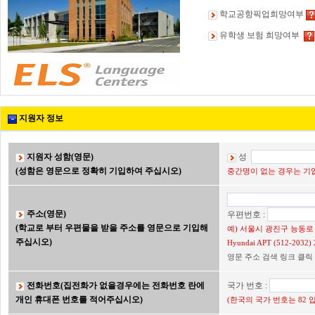
학교공항픽업희망여부
유학생 보험 희망여부
지원자 정보
지원자 성함(영문)
성
(성함은 영문으로 정확히 기입하여 주십시오)
중간명이 없는 경우는 기입
주소(영문)
우편번호 :
(학교로 부터 우편물을 받을 주소를 영문으로 기입해
예) 서울시 광진구 능동로 2
주십시오)
Hyundai APT (512-203
영문 주소 검색 링크 클릭
전화번호(집전화가 없을경우에는 전화번호 란에
국가 번호 :
개인 휴대폰 번호를 적어주십시오)
(한국의 국가 번호는 82 